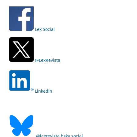
Lex Social
@LexRevista
Linkedin
@lexrevista.bsky.social