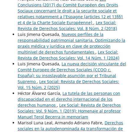
Conclusions (2017) du Comité Européen des Droits
Sociaux concernant le droit a la securite sociale et
relatives notamment a l’Espagne (articles 12 et 13§§1
et 4 de la Charte Sociale Européenne)
,
Lex Social:
Revista de Derechos Sociales: Vol. 8 Núm. 2 (2018)
Luis Jimena Quesada,
Nuevos perfiles de la
responsabilidad patrimonial sanitaria. Optimizando la
praxis médica y jurídica en clave de protección
multinivel de derechos fundamentales
,
Lex Social:
Revista de Derechos Sociales: Vol. 14 Núm. 1 (2024)
Luis Jimena Quesada,
La nueva decisión vinculante del
Comité Europeo de Derechos Sociales (CCOO c.
España): su insoslayable asunción por el Tribunal
Supremo
,
Lex Social: Revista de Derechos Sociales:
Vol. 15 Núm. 2 (2025)
Héctor Álvarez García,
La tutela de las personas con
discapacidad en el derecho internacional de los
derechos humanos
,
Lex Social: Revista de Derechos
Sociales: Vol. 9 Núm. 1 (2019): Homenaje al profesor
Manuel Terol Becerra in memoriam
Marisol Luna Leal, Armando Adriano Fabre,
Derechos
sociales en la autodenominada 4a transformación de