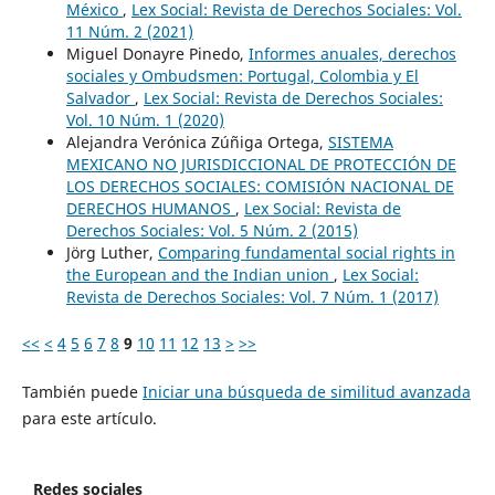
México
,
Lex Social: Revista de Derechos Sociales: Vol.
11 Núm. 2 (2021)
Miguel Donayre Pinedo,
Informes anuales, derechos
sociales y Ombudsmen: Portugal, Colombia y El
Salvador
,
Lex Social: Revista de Derechos Sociales:
Vol. 10 Núm. 1 (2020)
Alejandra Verónica Zúñiga Ortega,
SISTEMA
MEXICANO NO JURISDICCIONAL DE PROTECCIÓN DE
LOS DERECHOS SOCIALES: COMISIÓN NACIONAL DE
DERECHOS HUMANOS
,
Lex Social: Revista de
Derechos Sociales: Vol. 5 Núm. 2 (2015)
Jörg Luther,
Comparing fundamental social rights in
the European and the Indian union
,
Lex Social:
Revista de Derechos Sociales: Vol. 7 Núm. 1 (2017)
<<
<
4
5
6
7
8
9
10
11
12
13
>
>>
También puede
Iniciar una búsqueda de similitud avanzada
para este artículo.
Redes sociales