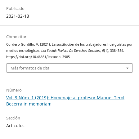
Publicado
2021-02-13
Cómo citar
Cordero Gordillo, V. (2021). La sustitución de los trabajadores huelguistas por
medios tecnológicos.
Lex Social: Revista De Derechos Sociales
,
9
(1), 338–354.
https://doi.org/10.46661/lexsocial.3985
Más formatos de cita
Número
Vol. 9 Núm. 1 (2019): Homenaje al profesor Manuel Terol
Becerra in memoriam
Sección
Artículos