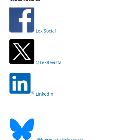
Lex Social
@LexRevista
Linkedin
@lexrevista.bsky.social