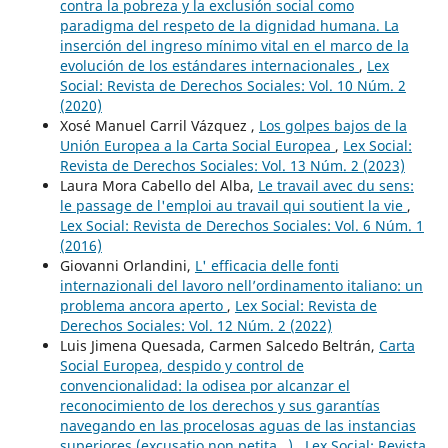
contra la pobreza y la exclusión social como
paradigma del respeto de la dignidad humana. La
inserción del ingreso mínimo vital en el marco de la
evolución de los estándares internacionales
,
Lex
Social: Revista de Derechos Sociales: Vol. 10 Núm. 2
(2020)
Xosé Manuel Carril Vázquez ,
Los golpes bajos de la
Unión Europea a la Carta Social Europea
,
Lex Social:
Revista de Derechos Sociales: Vol. 13 Núm. 2 (2023)
Laura Mora Cabello del Alba,
Le travail avec du sens:
le passage de l'emploi au travail qui soutient la vie
,
Lex Social: Revista de Derechos Sociales: Vol. 6 Núm. 1
(2016)
Giovanni Orlandini,
L' efficacia delle fonti
internazionali del lavoro nell’ordinamento italiano: un
problema ancora aperto
,
Lex Social: Revista de
Derechos Sociales: Vol. 12 Núm. 2 (2022)
Luis Jimena Quesada, Carmen Salcedo Beltrán,
Carta
Social Europea, despido y control de
convencionalidad: la odisea por alcanzar el
reconocimiento de los derechos y sus garantías
navegando en las procelosas aguas de las instancias
superiores (excusatio non petita…)
,
Lex Social: Revista