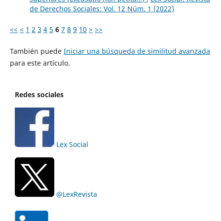
de Derechos Sociales: Vol. 12 Núm. 1 (2022)
<<
<
1
2
3
4
5
6
7
8
9
10
>
>>
También puede
Iniciar una búsqueda de similitud avanzada
para este artículo.
Redes sociales
Lex Social
@LexRevista