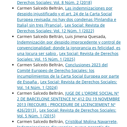
Derechos Sociales: Vol. 8 Núm. 2 (2018)
Carmen Salcedo Beltrán,
Las indemnizaciones por
despido injustificado y el art. 24 de la Carta Social
Europea revisada: no hay dos condenas (Finlandia e
Italia) sin tres (Francia)
,
Lex Social: Revista de
Derechos Sociales: Vol. 12 Núm. 1 (2022)
Carmen Salcedo Beltrán, Luis Jimena Quesada,
Indemnización por despido improcedente y control de
convencionalidad: donde la ignorancia es felicidad, es
una locura ser sabio
,
Lex Social: Revista de Derechos
Sociales: Vol. 15 Núm. 1 (2025)
Carmen Salcedo Beltrán,
Conclusiones 2023 del
Comité Europeo de Derecho Sociales: los
incumplimientos de la Carta Social Europea por parte
de España
,
Lex Social: Revista de Derechos Sociales:
Vol. 14 Núm. 1 (2024)
Carmen Salcedo Beltrán,
JUGE DE L’ORDRE SOCIAL Nº
2 DE BARCELONE SENTENCE Nº 412 DU 19 NOVEMBRE
2013 (RECOURS : PROCEDURE DE LICENCIEMENT Nº
426/2013)
,
Lex Social: Revista de Derechos Sociales:
Vol. 5 Núm. 1 (2015)
Carmen Salcedo Beltrán,
Cristóbal Molina Navarrete,