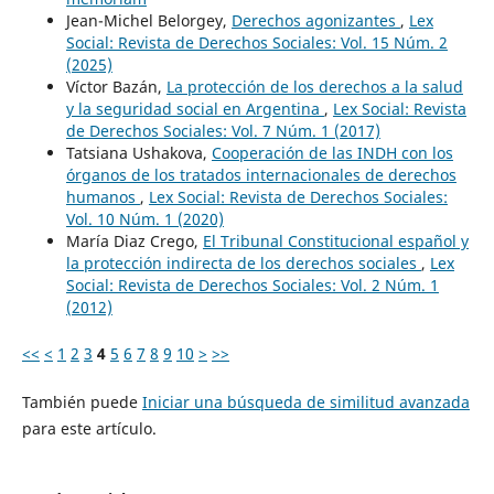
Jean-Michel Belorgey,
Derechos agonizantes
,
Lex
Social: Revista de Derechos Sociales: Vol. 15 Núm. 2
(2025)
Víctor Bazán,
La protección de los derechos a la salud
y la seguridad social en Argentina
,
Lex Social: Revista
de Derechos Sociales: Vol. 7 Núm. 1 (2017)
Tatsiana Ushakova,
Cooperación de las INDH con los
órganos de los tratados internacionales de derechos
humanos
,
Lex Social: Revista de Derechos Sociales:
Vol. 10 Núm. 1 (2020)
María Diaz Crego,
El Tribunal Constitucional español y
la protección indirecta de los derechos sociales
,
Lex
Social: Revista de Derechos Sociales: Vol. 2 Núm. 1
(2012)
<<
<
1
2
3
4
5
6
7
8
9
10
>
>>
También puede
Iniciar una búsqueda de similitud avanzada
para este artículo.