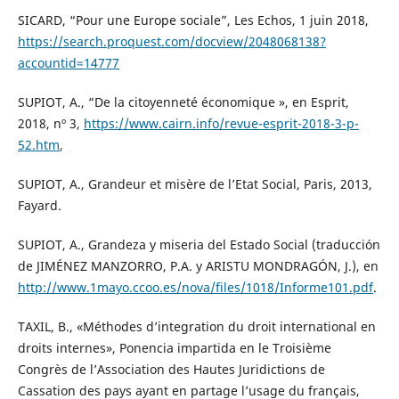
SICARD, “Pour une Europe sociale”, Les Echos, 1 juin 2018,
https://search.proquest.com/docview/2048068138?
accountid=14777
SUPIOT, A., “De la citoyenneté économique », en Esprit,
2018, nº 3,
https://www.cairn.info/revue-esprit-2018-3-p-
52.htm
,
SUPIOT, A., Grandeur et misère de l’Etat Social, Paris, 2013,
Fayard.
SUPIOT, A., Grandeza y miseria del Estado Social (traducción
de JIMÉNEZ MANZORRO, P.A. y ARISTU MONDRAGÓN, J.), en
http://www.1mayo.ccoo.es/nova/files/1018/Informe101.pdf
.
TAXIL, B., «Méthodes d’integration du droit international en
droits internes», Ponencia impartida en le Troisième
Congrès de l’Association des Hautes Juridictions de
Cassation des pays ayant en partage l’usage du français,