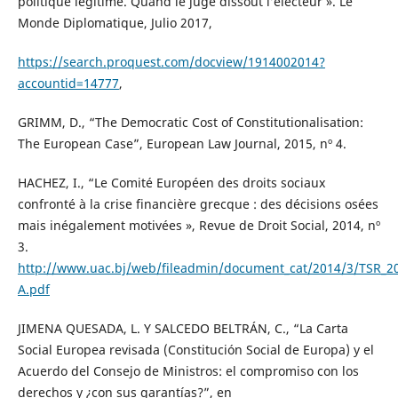
politique légitime. Quand le juge dissout l’électeur ». Le
Monde Diplomatique, Julio 2017,
https://search.proquest.com/docview/1914002014?
accountid=14777
,
GRIMM, D., “The Democratic Cost of Constitutionalisation:
The European Case”, European Law Journal, 2015, nº 4.
HACHEZ, I., “Le Comité Européen des droits sociaux
confronté à la crise financière grecque : des décisions osées
mais inégalement motivées », Revue de Droit Social, 2014, nº
3.
http://www.uac.bj/web/fileadmin/document_cat/2014/3/TSR_2
A.pdf
JIMENA QUESADA, L. Y SALCEDO BELTRÁN, C., “La Carta
Social Europea revisada (Constitución Social de Europa) y el
Acuerdo del Consejo de Ministros: el compromiso con los
derechos y ¿con sus garantías?”, en