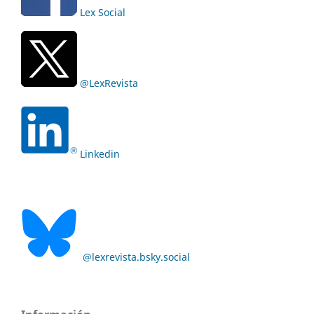
Lex Social
@LexRevista
Linkedin
@lexrevista.bsky.social