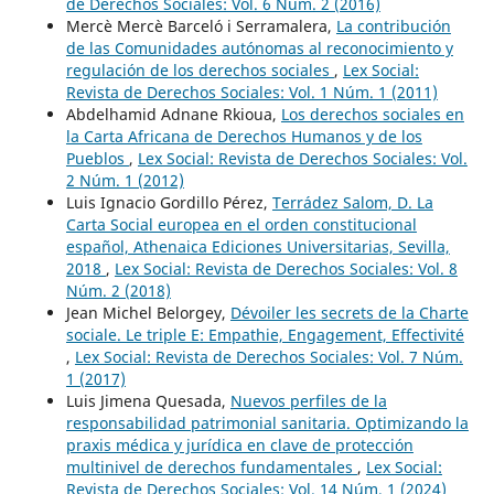
de Derechos Sociales: Vol. 6 Núm. 2 (2016)
Mercè Mercè Barceló i Serramalera,
La contribución
de las Comunidades autónomas al reconocimiento y
regulación de los derechos sociales
,
Lex Social:
Revista de Derechos Sociales: Vol. 1 Núm. 1 (2011)
Abdelhamid Adnane Rkioua,
Los derechos sociales en
la Carta Africana de Derechos Humanos y de los
Pueblos
,
Lex Social: Revista de Derechos Sociales: Vol.
2 Núm. 1 (2012)
Luis Ignacio Gordillo Pérez,
Terrádez Salom, D. La
Carta Social europea en el orden constitucional
español, Athenaica Ediciones Universitarias, Sevilla,
2018
,
Lex Social: Revista de Derechos Sociales: Vol. 8
Núm. 2 (2018)
Jean Michel Belorgey,
Dévoiler les secrets de la Charte
sociale. Le triple E: Empathie, Engagement, Effectivité
,
Lex Social: Revista de Derechos Sociales: Vol. 7 Núm.
1 (2017)
Luis Jimena Quesada,
Nuevos perfiles de la
responsabilidad patrimonial sanitaria. Optimizando la
praxis médica y jurídica en clave de protección
multinivel de derechos fundamentales
,
Lex Social:
Revista de Derechos Sociales: Vol. 14 Núm. 1 (2024)