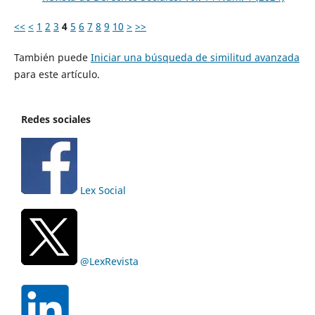
<<
<
1
2
3
4
5
6
7
8
9
10
>
>>
También puede
Iniciar una búsqueda de similitud avanzada
para este artículo.
Redes sociales
Lex Social
@LexRevista