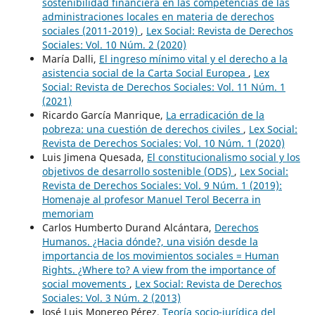
sostenibilidad financiera en las competencias de las
administraciones locales en materia de derechos
sociales (2011-2019)
,
Lex Social: Revista de Derechos
Sociales: Vol. 10 Núm. 2 (2020)
María Dalli,
El ingreso mínimo vital y el derecho a la
asistencia social de la Carta Social Europea
,
Lex
Social: Revista de Derechos Sociales: Vol. 11 Núm. 1
(2021)
Ricardo García Manrique,
La erradicación de la
pobreza: una cuestión de derechos civiles
,
Lex Social:
Revista de Derechos Sociales: Vol. 10 Núm. 1 (2020)
Luis Jimena Quesada,
El constitucionalismo social y los
objetivos de desarrollo sostenible (ODS)
,
Lex Social:
Revista de Derechos Sociales: Vol. 9 Núm. 1 (2019):
Homenaje al profesor Manuel Terol Becerra in
memoriam
Carlos Humberto Durand Alcántara,
Derechos
Humanos. ¿Hacia dónde?, una visión desde la
importancia de los movimientos sociales = Human
Rights. ¿Where to? A view from the importance of
social movements
,
Lex Social: Revista de Derechos
Sociales: Vol. 3 Núm. 2 (2013)
José Luis Monereo Pérez,
Teoría socio-jurídica del