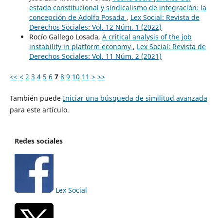
estado constitucional y sindicalismo de integración: la
concepción de Adolfo Posada
,
Lex Social: Revista de
Derechos Sociales: Vol. 12 Núm. 1 (2022)
Rocío Gallego Losada,
A critical analysis of the job
instability in platform economy
,
Lex Social: Revista de
Derechos Sociales: Vol. 11 Núm. 2 (2021)
<<
<
2
3
4
5
6
7
8
9
10
11
>
>>
También puede
Iniciar una búsqueda de similitud avanzada
para este artículo.
Redes sociales
Lex Social