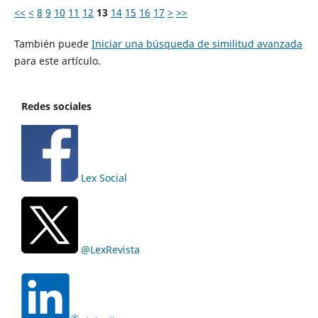
<<
<
8
9
10
11
12
13
14
15
16
17
>
>>
También puede
Iniciar una búsqueda de similitud avanzada
para este artículo.
Redes sociales
Lex Social
@LexRevista