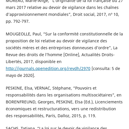
MOREAU, Marie-Ange, “L’originalité de la loi française du 27
mars 2017 relative au devoir de vigilance dans les chaînes
d’approvisionnement mondiales”, Droit social, 2017, nº 10,
pp. 792-797.
MOUGEOLLE, Paul, “Sur la conformité constitutionnelle de la
proposition de loi relative au devoir de vigilance des
sociétés mères et des entreprises donneuses d’ordre”, La
Revue des droits de l’homme [Online], Actualités Droits-
Libertés, 2017, disponible en
http://journals.openedition.org/revdh/2970
[consulta: 5 de
mayo de 2020].
PESKINE, Elsa, VERNAC, Stéphane, “Pouvoirs et
responsabilités dans les organisations multisociétaires”, en
BORENFREUND, Georges, PESKINE, Elsa (Ed.), Licenciements
économiques et restructurations, vers une redistribution
des responsabilités, París, Dalloz, 2015, p. 119.
SACHS, Tatiana, “La loi sur le devoir de vigilance des