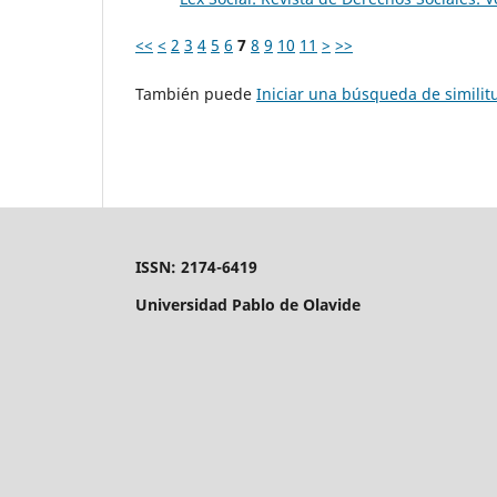
<<
<
2
3
4
5
6
7
8
9
10
11
>
>>
También puede
Iniciar una búsqueda de simili
ISSN: 2174-6419
Universidad Pablo de Olavide