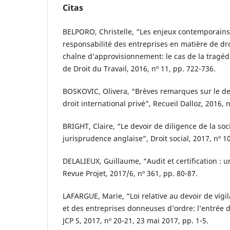
Citas
BELPORO, Christelle, “Les enjeux contemporains
responsabilité des entreprises en matière de dr
chaîne d’approvisionnement: le cas de la tragé
de Droit du Travail, 2016, nº 11, pp. 722-736.
BOSKOVIC, Olivera, “Brèves remarques sur le dev
droit international privé”, Recueil Dalloz, 2016, 
BRIGHT, Claire, “Le devoir de diligence de la so
jurisprudence anglaise”, Droit social, 2017, nº 1
DELALIEUX, Guillaume, “Audit et certification : un
Revue Projet, 2017/6, nº 361, pp. 80-87.
LAFARGUE, Marie, “Loi relative au devoir de vigi
et des entreprises donneuses d’ordre: l’entrée 
JCP S, 2017, nº 20-21, 23 mai 2017, pp. 1-5.