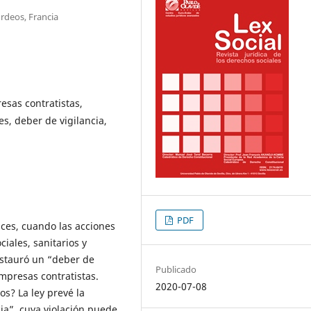
rdeos, Francia
sas contratistas,
es, deber de vigilancia,
PDF
ices, cuando las acciones
ciales, sanitarios y
nstauró un “deber de
Publicado
empresas contratistas.
2020-07-08
s? La ley prevé la
ia”, cuya violación puede