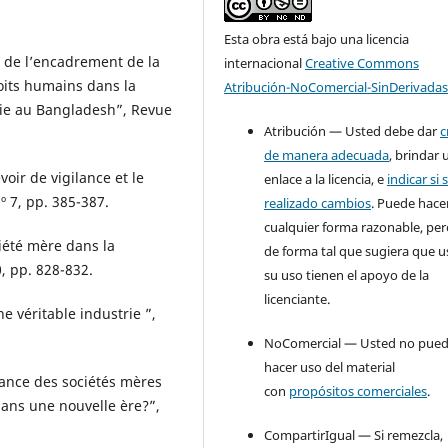
Esta obra está bajo una licencia
 de l’encadrement de la
internacional
Creative Commons
oits humains dans la
Atribución-NoComercial-SinDerivadas
die au Bangladesh”, Revue
Atribución — Usted debe dar
c
de manera adecuada
, brindar 
oir de vigilance et le
enlace a la licencia, e
indicar si 
nº 7, pp. 385-387.
realizado cambios
. Puede hace
cualquier forma razonable, pe
ciété mère dans la
de forma tal que sugiera que u
0, pp. 828-832.
su uso tienen el apoyo de la
licenciante.
e véritable industrie ”,
NoComercial — Usted no pue
hacer uso del material
lance des sociétés mères
con
propósitos comerciales
.
dans une nouvelle ère?”,
CompartirIgual — Si remezcla,