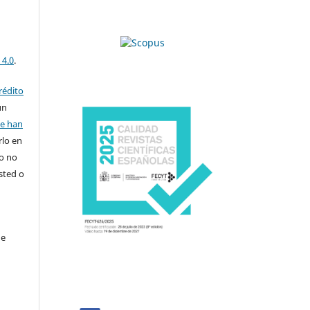
 4.0
.
rédito
un
se han
rlo en
ro no
sted o
de