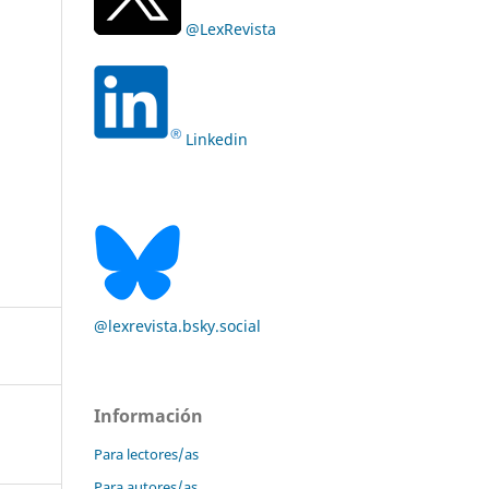
@LexRevista
Linkedin
@lexrevista.bsky.social
Información
Para lectores/as
Para autores/as