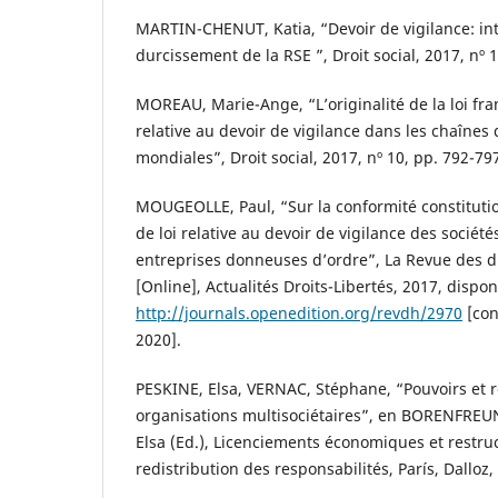
MARTIN-CHENUT, Katia, “Devoir de vigilance: int
durcissement de la RSE ”, Droit social, 2017, nº 
MOREAU, Marie-Ange, “L’originalité de la loi fr
relative au devoir de vigilance dans les chaîne
mondiales”, Droit social, 2017, nº 10, pp. 792-79
MOUGEOLLE, Paul, “Sur la conformité constitutio
de loi relative au devoir de vigilance des sociét
entreprises donneuses d’ordre”, La Revue des d
[Online], Actualités Droits-Libertés, 2017, dispo
http://journals.openedition.org/revdh/2970
[con
2020].
PESKINE, Elsa, VERNAC, Stéphane, “Pouvoirs et r
organisations multisociétaires”, en BORENFREU
Elsa (Ed.), Licenciements économiques et restru
redistribution des responsabilités, París, Dalloz,