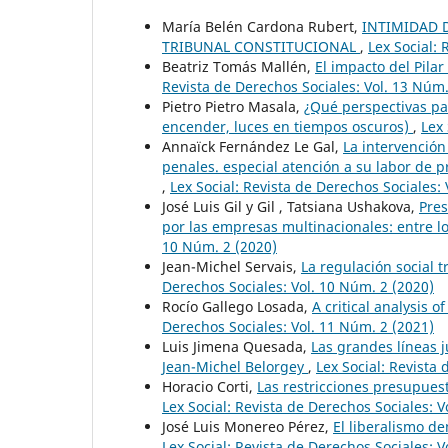
María Belén Cardona Rubert,
INTIMIDAD 
TRIBUNAL CONSTITUCIONAL
,
Lex Social: 
Beatriz Tomás Mallén,
El impacto del Pila
Revista de Derechos Sociales: Vol. 13 Núm.
Pietro Pietro Masala,
¿Qué perspectivas pa
encender, luces en tiempos oscuros)
,
Lex 
Annaïck Fernández Le Gal,
La intervención
penales. especial atención a su labor de p
,
Lex Social: Revista de Derechos Sociales: 
José Luis Gil y Gil , Tatsiana Ushakova,
Pres
por las empresas multinacionales: entre l
10 Núm. 2 (2020)
Jean-Michel Servais,
La regulación social 
Derechos Sociales: Vol. 10 Núm. 2 (2020)
Rocío Gallego Losada,
A critical analysis o
Derechos Sociales: Vol. 11 Núm. 2 (2021)
Luis Jimena Quesada,
Las grandes líneas 
Jean-Michel Belorgey
,
Lex Social: Revista
Horacio Corti,
Las restricciones presupues
Lex Social: Revista de Derechos Sociales: V
José Luis Monereo Pérez,
El liberalismo de
Lex Social: Revista de Derechos Sociales: V