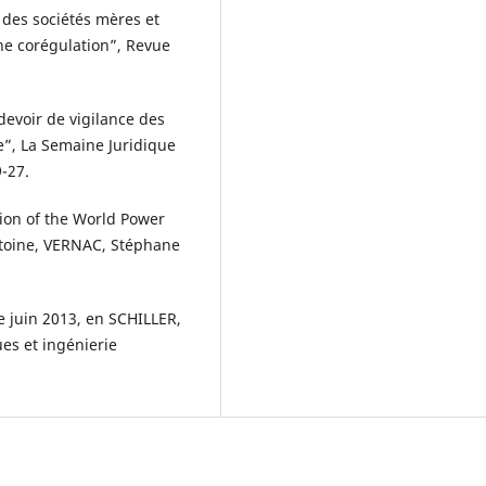
e des sociétés mères et
ne corégulation”, Revue
devoir de vigilance des
e”, La Semaine Juridique
9-27.
tion of the World Power
toine, VERNAC, Stéphane
 juin 2013, en SCHILLER,
es et ingénierie