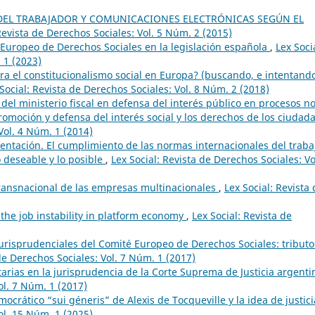
DEL TRABAJADOR Y COMUNICACIONES ELECTRÓNICAS SEGÚN EL
Revista de Derechos Sociales: Vol. 5 Núm. 2 (2015)
r Europeo de Derechos Sociales en la legislación española
,
Lex Soci
 1 (2023)
ra el constitucionalismo social en Europa? (buscando, e intentand
Social: Revista de Derechos Sociales: Vol. 8 Núm. 2 (2018)
 del ministerio fiscal en defensa del interés público en procesos n
romoción y defensa del interés social y los derechos de los ciudad
Vol. 4 Núm. 1 (2014)
entación. El cumplimiento de las normas internacionales del traba
o deseable y lo posible
,
Lex Social: Revista de Derechos Sociales: Vo
transnacional de las empresas multinacionales
,
Lex Social: Revista
f the job instability in platform economy
,
Lex Social: Revista de
jurisprudenciales del Comité Europeo de Derechos Sociales: tributo
 de Derechos Sociales: Vol. 7 Núm. 1 (2017)
tarias en la jurisprudencia de la Corte Suprema de Justicia argent
ol. 7 Núm. 1 (2017)
mocrático “sui géneris” de Alexis de Tocqueville y la idea de justic
ol. 15 Núm. 1 (2025)