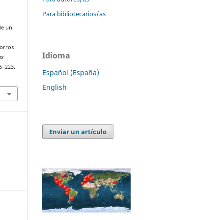
Para bibliotecarios/as
de un
zorros
Idioma
ex
06–223.
Español (España)
English
Enviar un artículo