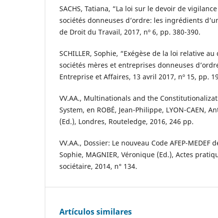
SACHS, Tatiana, “La loi sur le devoir de vigilanc
sociétés donneuses d’ordre: les ingrédients d’u
de Droit du Travail, 2017, nº 6, pp. 380-390.
SCHILLER, Sophie, “Exégèse de la loi relative au 
sociétés mères et entreprises donneuses d’ordr
Entreprise et Affaires, 13 avril 2017, nº 15, pp. 1
VV.AA., Multinationals and the Constitutionaliza
System, en ROBÉ, Jean-Philippe, LYON-CAEN, An
(Ed.), Londres, Routeledge, 2016, 246 pp.
VV.AA., Dossier: Le nouveau Code AFEP-MEDEF de
Sophie, MAGNIER, Véronique (Ed.), Actes pratiqu
sociétaire, 2014, n° 134.
Artículos similares