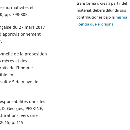
transforma o crea a partir del
ernormativités et
material, deberá difundir sus
10, pp. 798-805.
contribuciones bajo la
misma
licencia que el original.
ançaise du 27 mars 2017
s d’approvisionnement
7.
nnelle de la proposition
és mères et des
roits de l’homme
nible en
sulta: 5 de mayo de
esponsabilités dans les
ND, Georges, PESKINE,
cturations, vers une
 2015, p. 119.