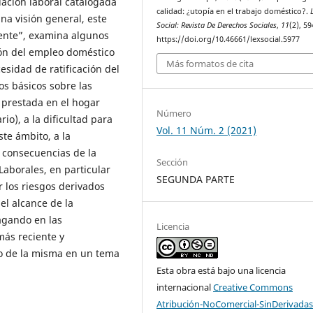
lación laboral catalogada
calidad: ¿utopía en el trabajo doméstico?.
una visión general, este
Social: Revista De Derechos Sociales
,
11
(2), 5
cente”, examina algunos
https://doi.org/10.46661/lexsocial.5977
ión del empleo doméstico
Más formatos de cita
esidad de ratificación del
os básicos sobre las
o prestada en el hogar
Número
io), a la dificultad para
Vol. 11 Núm. 2 (2021)
ste ámbito, a la
s consecuencias de la
Sección
Laborales, en particular
SEGUNDA PARTE
ar los riesgos derivados
el alcance de la
agando en las
Licencia
más reciente y
o de la misma en un tema
Esta obra está bajo una licencia
internacional
Creative Commons
Atribución-NoComercial-SinDerivadas