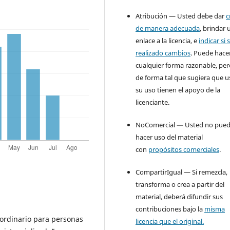
Atribución — Usted debe dar
c
de manera adecuada
, brindar 
enlace a la licencia, e
indicar si 
realizado cambios
. Puede hace
cualquier forma razonable, pe
de forma tal que sugiera que u
su uso tienen el apoyo de la
licenciante.
NoComercial — Usted no pue
hacer uso del material
con
propósitos comerciales
.
CompartirIgual — Si remezcla,
transforma o crea a partir del
material, deberá difundir sus
contribuciones bajo la
misma
aordinario para personas
licencia que el original.