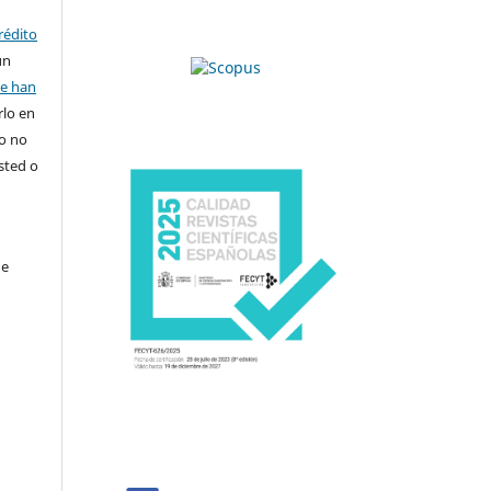
rédito
un
se han
rlo en
ro no
sted o
de