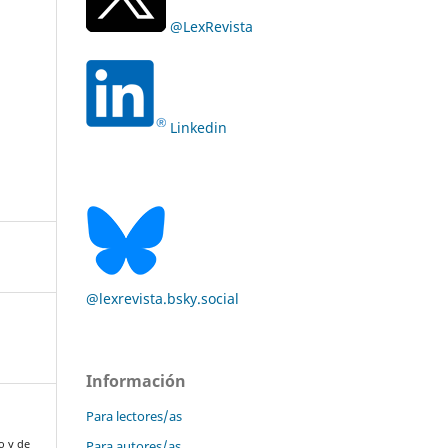
@LexRevista
Linkedin
@lexrevista.bsky.social
Información
Para lectores/as
Para autores/as
o y de