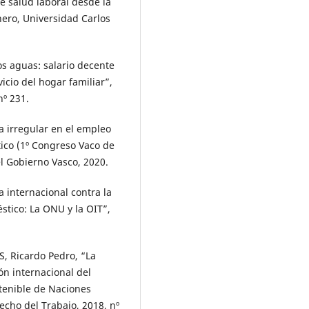
 salud laboral desde la
nero, Universidad Carlos
s aguas: salario decente
icio del hogar familiar”,
nº 231.
a irregular en el empleo
ico (1º Congreso Vaco de
l Gobierno Vasco, 2020.
internacional contra la
stico: La ONU y la OIT”,
 Ricardo Pedro, “La
ón internacional del
stenible de Naciones
cho del Trabajo, 2018, nº