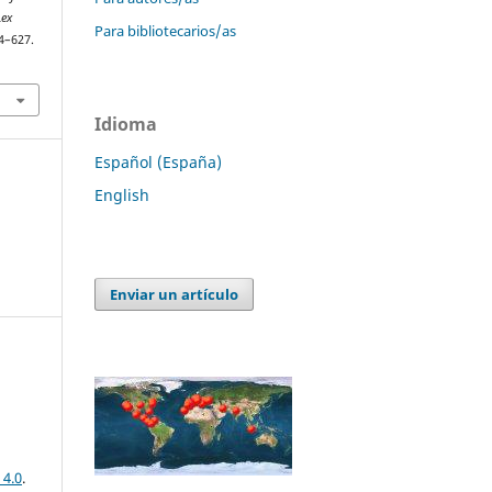
Lex
Para bibliotecarios/as
94–627.
Idioma
Español (España)
English
Enviar un artículo
 4.0
.