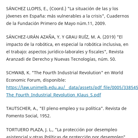
SÁNCHEZ LLOPIS, E., (Coord.) "La situación de las y los
jóvenes en España: más vulnerables a la crisis", Cuadernos
de la Fundación Primero de Mayo núm.11, 2009.
SÁNCHEZ-URÁN AZAÑA, Y. Y GRAU RUÍZ, M. A. (2019) "El
impacto de la robótica, en especial la robótica inclusiva, en
el trabajo: aspectos jurídico-laborales y fiscales", Revista
Aranzadi de Derecho y Nuevas Tecnologías, núm. 50.
SCHWAB, K. "The Fourth Industrial Revolution" en World
Economic Forum, disponible:
https://law.unimelb.edu.au/__data/assets/pdf_file/0005/3385
The_Fourth_Industrial_Revolution_Klaus_S.pdf
TAUTSCHER, A., "El pleno empleo y su política". Revista de
Fomento Social, 1952.
TORTUERO PLAZA, J. L., "La protección por desempleo
asistencial y otras Políticas de protección por desempleo",