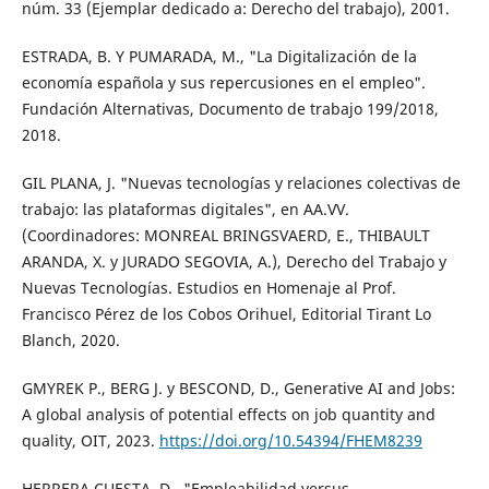
núm. 33 (Ejemplar dedicado a: Derecho del trabajo), 2001.
ESTRADA, B. Y PUMARADA, M., "La Digitalización de la
economía española y sus repercusiones en el empleo".
Fundación Alternativas, Documento de trabajo 199/2018,
2018.
GIL PLANA, J. "Nuevas tecnologías y relaciones colectivas de
trabajo: las plataformas digitales", en AA.VV.
(Coordinadores: MONREAL BRINGSVAERD, E., THIBAULT
ARANDA, X. y JURADO SEGOVIA, A.), Derecho del Trabajo y
Nuevas Tecnologías. Estudios en Homenaje al Prof.
Francisco Pérez de los Cobos Orihuel, Editorial Tirant Lo
Blanch, 2020.
GMYREK P., BERG J. y BESCOND, D., Generative AI and Jobs:
A global analysis of potential effects on job quantity and
quality, OIT, 2023.
https://doi.org/10.54394/FHEM8239
HERRERA CUESTA, D., "Empleabilidad versus