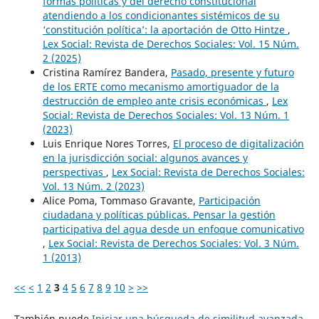
formas políticas y del derecho constitucional
atendiendo a los condicionantes sistémicos de su
‘constitución política’: la aportación de Otto Hintze
,
Lex Social: Revista de Derechos Sociales: Vol. 15 Núm.
2 (2025)
Cristina Ramírez Bandera,
Pasado, presente y futuro
de los ERTE como mecanismo amortiguador de la
destrucción de empleo ante crisis económicas
,
Lex
Social: Revista de Derechos Sociales: Vol. 13 Núm. 1
(2023)
Luis Enrique Nores Torres,
El proceso de digitalización
en la jurisdicción social: algunos avances y
perspectivas
,
Lex Social: Revista de Derechos Sociales:
Vol. 13 Núm. 2 (2023)
Alice Poma, Tommaso Gravante,
Participación
ciudadana y políticas públicas. Pensar la gestión
participativa del agua desde un enfoque comunicativo
,
Lex Social: Revista de Derechos Sociales: Vol. 3 Núm.
1 (2013)
<<
<
1
2
3
4
5
6
7
8
9
10
>
>>
También puede
Iniciar una búsqueda de similitud avanzada