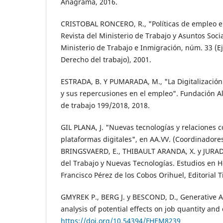
Anagrama, 2016.
CRISTOBAL RONCERO, R., "Políticas de empleo e
Revista del Ministerio de Trabajo y Asuntos Socia
Ministerio de Trabajo e Inmigración, núm. 33 (E
Derecho del trabajo), 2001.
ESTRADA, B. Y PUMARADA, M., "La Digitalización
y sus repercusiones en el empleo". Fundación A
de trabajo 199/2018, 2018.
GIL PLANA, J. "Nuevas tecnologías y relaciones co
plataformas digitales", en AA.VV. (Coordinado
BRINGSVAERD, E., THIBAULT ARANDA, X. y JURAD
del Trabajo y Nuevas Tecnologías. Estudios en H
Francisco Pérez de los Cobos Orihuel, Editorial T
GMYREK P., BERG J. y BESCOND, D., Generative AI
analysis of potential effects on job quantity and 
https://doi.org/10.54394/FHEM8239