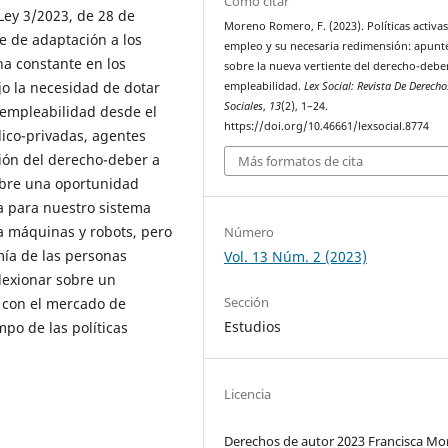
Cómo citar
Ley 3/2023, de 28 de
Moreno Romero, F. (2023). Políticas activa
e de adaptación a los
empleo y su necesaria redimensión: apunt
a constante en los
sobre la nueva vertiente del derecho-deber
ajo la necesidad de dotar
empleabilidad.
Lex Social: Revista De Derecho
Sociales
,
13
(2), 1–24.
 empleabilidad desde el
https://doi.org/10.46661/lexsocial.8774
lico-privadas, agentes
sión del derecho-deber a
Más formatos de cita
abre una oportunidad
ja para nuestro sistema
a máquinas y robots, pero
Número
ía de las personas
Vol. 13 Núm. 2 (2023)
flexionar sobre un
Sección
 con el mercado de
Estudios
mpo de las políticas
Licencia
Derechos de autor 2023 Francisca M