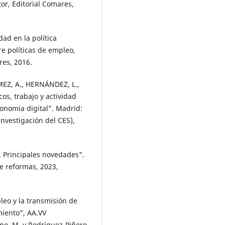
r, Editorial Comares,
d en la política
re políticas de empleo,
res, 2016.
MEZ, A., HERNÁNDEZ, L.,
cos, trabajo y actividad
onomía digital". Madrid:
nvestigación del CES),
 Principales novedades".
e reformas, 2023,
leo y la transmisión de
miento", AA.VV
ano, M. y Rodríguez-Piñero