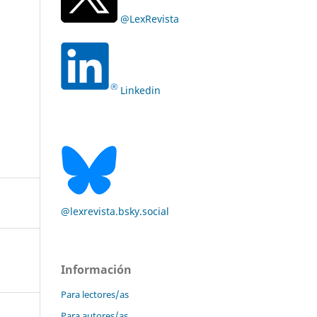
@LexRevista
Linkedin
@lexrevista.bsky.social
Información
Para lectores/as
Para autores/as