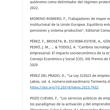
autónomo como delimitador del régimen protecto
2022.
MORENO ROMERO, F., Trabajadores de mayor eda
institucional de la Unión Europea. Equilibrio ent
pensiones y sistema productivo", Editorial Coma
PÉREZ, F., BROSETA, B., ESCRIBÁ-ESTEVE, A., GÓ
PEIRÓ, J. M., ... & TODOLÍ, A. "Cambios tecnológi
empresarial: El impacto socioeconómico de la ec
Consejo Económico y Social (CES, XXI Premio de I
2020
PÉREZ DEL PRADO, D., "La Ley 3/2023 de empleo.
Labos, vol. 4, número extraordinario Tormenta d
https://doi.org/10.20318/labos.2023.7932
POZO CUEVAS, F., "Los servicios públicos de emp
los paradigmas de la activación y del emprendi
(Directores: Calvo Gallego, F.J, Hernández Bejar