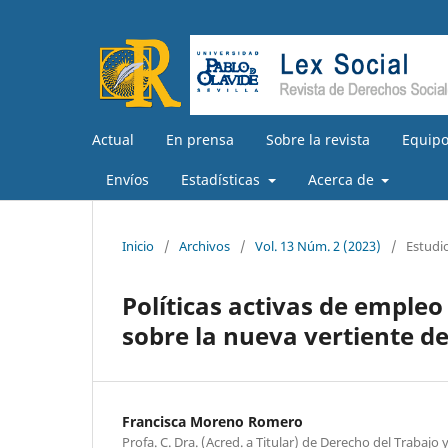
Actual
En prensa
Sobre la revista
Equipo
Envíos
Estadísticas
Acerca de
Inicio
/
Archivos
/
Vol. 13 Núm. 2 (2023)
/
Estudi
Políticas activas de emple
sobre la nueva vertiente d
Francisca Moreno Romero
Profa. C. Dra. (Acred. a Titular) de Derecho del Trabajo 