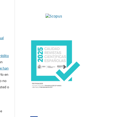
ual
rédito
un
se han
rlo en
ro no
sted o
de