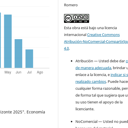
Romero
Esta obra está bajo una licencia
internacional
Creative Commons
Atribución-NoComercial-CompartirIg
4.0
.
Atribución — Usted debe dar
c
de manera adecuada
, brindar 
enlace a la licencia, e
indicar si 
realizado cambios
. Puede hace
cualquier forma razonable, pe
de forma tal que sugiera que u
su uso tienen el apoyo de la
licenciante.
rizonte 2025". Economía
NoComercial — Usted no pue