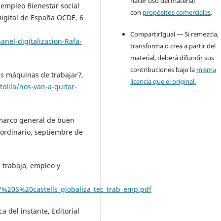
hacer uso del material
 empleo Bienestar social
con
propósitos comerciales
.
Digital de España OCDE, 6
CompartirIgual — Si remezcla,
el-digitalizacion-Rafa-
transforma o crea a partir del
material, deberá difundir sus
contribuciones bajo la
misma
as máquinas de trabajar?,
licencia que el original.
olila/nos-van-a-quitar-
 marco general de buen
aordinario, septiembre de
 trabajo, empleo y
Y%20S%20castells_globaliza_tec_trab_emp.pdf
a del instante, Editorial