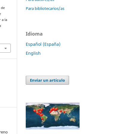
Para bibliotecarios/as
s de
e
 a la
s
Idioma
Español (España)
English
Enviar un artículo
oreno