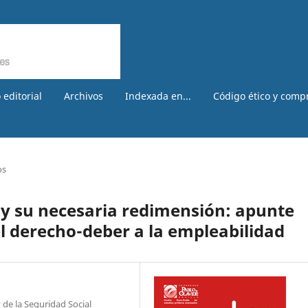
 editorial
Archivos
Indexada en...
Código ético y comp
os
o y su necesaria redimensión: apunte
el derecho-deber a la empleabilidad
y de la Seguridad Social