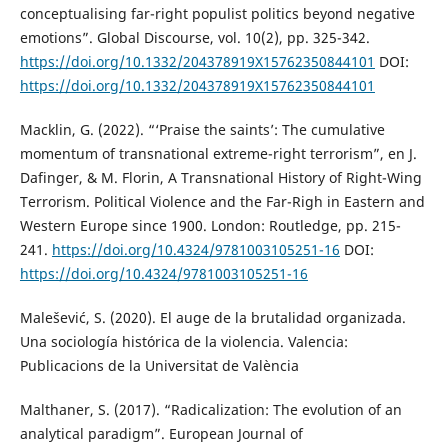
conceptualising far-right populist politics beyond negative
emotions”. Global Discourse, vol. 10(2), pp. 325-342.
https://doi.org/10.1332/204378919X15762350844101
DOI:
https://doi.org/10.1332/204378919X15762350844101
Macklin, G. (2022). “‘Praise the saints’: The cumulative
momentum of transnational extreme-right terrorism”, en J.
Dafinger, & M. Florin, A Transnational History of Right-Wing
Terrorism. Political Violence and the Far-Righ in Eastern and
Western Europe since 1900. London: Routledge, pp. 215-
241.
https://doi.org/10.4324/9781003105251-16
DOI:
https://doi.org/10.4324/9781003105251-16
Malešević, S. (2020). El auge de la brutalidad organizada.
Una sociología histórica de la violencia. Valencia:
Publicacions de la Universitat de València
Malthaner, S. (2017). “Radicalization: The evolution of an
analytical paradigm”. European Journal of