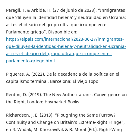
Peregil, F. & Arbide, H. (27 de junio de 2023). “Inmigrantes
que ‘diluyen la identidad helena’ y neutralidad en Ucrania:
así es el ideario del grupo ultra que irrumpe en el
Parlamento griego”. Disponible en:
https://elpais.com/internacional/2023-06-27/inmigrantes-
que-diluyen-la-identidad-helena-y-neutralidad-en-ucrania-
asi-es-el-ideario-del-grupo-ultra-que-irrumpe-en-el-
parlamento-griego.html
Piqueras, A. (2022). De la decadencia de la política en el
capitalismo terminal. Barcelona: El Viejo Topo
Renton, D. (2019). The New Authoritarians. Convergence on
the Right. London: Haymarket Books
Richardson, J. E. (2013). “Ploughing the Same Furrow?
Continuity and Change on Britain’s Extreme-Right Fringe”,
en R. Wodak, M. KhosraviNik & B. Moral (Ed.), Right-Wing