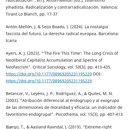
radicalización”, en J. Antón-Mellón (Ed.), Islamismo
yihadista. Radicalización y contrarradicalización. Valencia:
Tirant Lo Blanch, pp. 17-37
Antón-Mellón, J. & Seijo Boado, I. (2024). La nostalgia
fascista del futuro. La derecha radical europea. Barcelona:
Icaria
Ayers, A. J. (2023). “‘The Fire This Time’: The Long Crisis of
Neoliberal Capitalist Accumulation and Spectre of
Neofascism”. Critical Sociology, vol. 50(3), pp. 413-435.
https://doi.org/10.1177/08969205231195229
DOI:
https://doi.org/10.1177/08969205231195229
Betancor, V., Leyens, J. P., Rodríguez, A., & Quiles, M. N.
(2003). “Atribución diferencial al endogrupo y al exogrupo
de las dimensiones de moralidad y eficacia: un indicador de
favoritismo endogrupal”. Psicothema, vol. 15(3), pp. 407-413
Bjørgo, T., & Aasland Ravndal, J. (2019). “Extreme-right