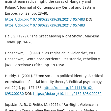
mainstream radical right: the cases of Hungary and
Poland”. Journal of Contemporary Central and Eastern
Europe, vol. 29, pp. 23-40.
https://doi.org/10.1080/25739638.2021.1957483
DOI:
https://doi.org/10.1080/25739638.2021.1957483
Hall, S. (1979). “The Great Moving Right Show”. Marxism
Today, pp. 14-20
Hobsbawm, E. (1999). “Las reglas de la violencia”, en E.
Hobsbawm, Gente poco corriente. Resistencia, rebelión y
jazz. Barcelona: Crítica, pp. 193-198
Huddy, L. (2001). “From social to political identity: A critical
examination of social identity theory”. Political psychology,
vol. 22(1), pp. 127-156.
https://doi.org/10.1111/0162-
895X.00230
DOI:
https://doi.org/10.1111/0162-895X.00230
Jupskås, A. R., & Fielitz, M. (2022). “Far-Right Violence in
Greece in Comparative Perspective”. Journal of Modern