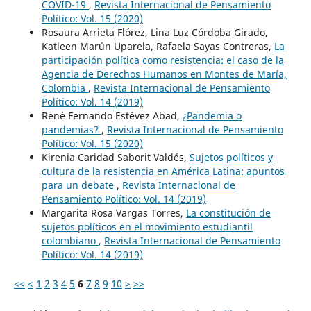
COVID-19
,
Revista Internacional de Pensamiento
Político: Vol. 15 (2020)
Rosaura Arrieta Flórez, Lina Luz Córdoba Girado,
Katleen Marún Uparela, Rafaela Sayas Contreras,
La
participación política como resistencia: el caso de la
Agencia de Derechos Humanos en Montes de María,
Colombia
,
Revista Internacional de Pensamiento
Político: Vol. 14 (2019)
René Fernando Estévez Abad,
¿Pandemia o
pandemias?
,
Revista Internacional de Pensamiento
Político: Vol. 15 (2020)
Kirenia Caridad Saborit Valdés,
Sujetos políticos y
cultura de la resistencia en América Latina: apuntos
para un debate
,
Revista Internacional de
Pensamiento Político: Vol. 14 (2019)
Margarita Rosa Vargas Torres,
La constitución de
sujetos políticos en el movimiento estudiantil
colombiano
,
Revista Internacional de Pensamiento
Político: Vol. 14 (2019)
<<
<
1
2
3
4
5
6
7
8
9
10
>
>>