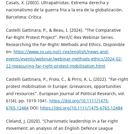
Casals, X. (2003). Ultrapatriotas. Extrema derecha y
nacionalismo de la guerra fría a la era de la globalización.
Barcelona: Crítica
Castelli Gattinara, P., & Beau, I. (2024). “The Comparative
Far-Right Protest Project”. Peril/C-Rex Webinar Series.
Researching the Far-Right: Methods and Ethics. Disponible
en:
https://www.sv.uio.no/c-rex/english/news-and-
events/events/webinar/webinar-methods-ethics/2024-02-
22-measuring-far-right-protest-mobilisation.html
Castelli Gattinara, P., Froio, C., & Pirro, A. L. (2022). “Far‐right
protest mobilisation in Europe: Grievances, opportunities
and resources”. European Journal of Political Research, vol.
61(4), pp. 1019-1041.
https://doi.org/10.1111/1475-
6765.12484
DOI:
https://doi.org/10.1111/1475-6765.12484
Cleland, J. (2020). “Charismatic leadership in a far-right
movement: an analysis of an English Defence League