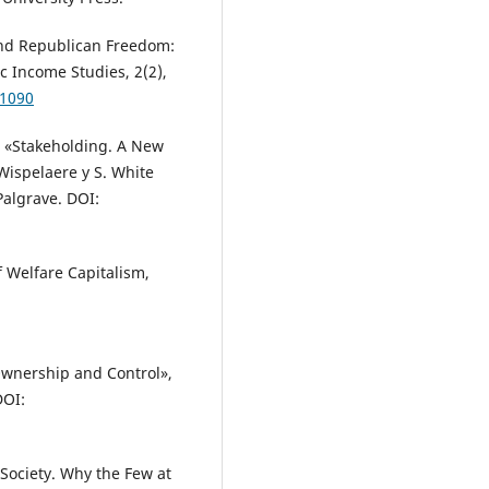
and Republican Freedom:
c Income Studies, 2(2),
.1090
): «Stakeholding. A New
 Wispelaere y S. White
Palgrave. DOI:
 Welfare Capitalism,
 Ownership and Control»,
DOI:
l Society. Why the Few at