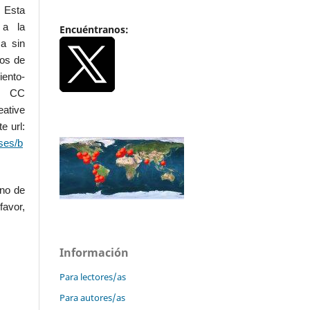
 Esta
 a la
Encuéntranos:
a sin
dos de
iento-
.0 CC
ative
e url:
ses/b
uno de
favor,
Información
Para lectores/as
Para autores/as