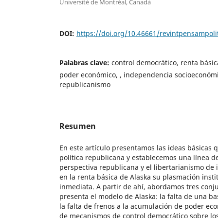
Université de Montréal, Canadá
DOI:
https://doi.org/10.46661/revintpensampoli
Palabras clave:
control democrático, renta bási
poder económico, , independencia socioeconómic
republicanismo
Resumen
En este artículo presentamos las ideas básicas q
política republicana y establecemos una línea d
perspectiva republicana y el libertarianismo de i
en la renta básica de Alaska su plasmación insti
inmediata. A partir de ahí, abordamos tres con
presenta el modelo de Alaska: la falta de una b
la falta de frenos a la acumulación de poder eco
de mecanismos de control democrático sobre los