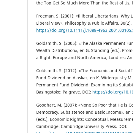
the Top Get So Much More Than the Rest of Us, 
Freeman, S. (2001): «Illiberal Libertarians: Why 
Liberal View», Philosophy & Public Affairs, 30(2)
https://doi.org/10.1111/j.1088-4963.2001.00105.
Goldsmith, S. (2005): «The Alaska Permanent Fu
Wealth Distribution», en G. Standing (ed.), Pro
a Right. Europe and North America, Londres: An
Goldsmith, S. (2012): «The Economic and Social
Fund Dividend on Alaska», en K. Widerquist y M.
Permanent Fund Dividend: Examining its Suitabil
Basingstoke: Palgrave. DOI:
https://doi.org/10.
Goodhart, M. (2007): «None So Poor that He is Co
Democracy, Subsistence and Basic Income», en S.
(eds.), Economic Rights: Conceptual, Measureme
Cambridge: Cambridge University Press. DOI: