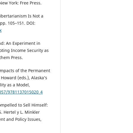
New York: Free Press.
Libertarianism Is Not a
, pp. 105–151. DOI:
x
nd: An Experiment in
moting Income Security as
them Press.
 Impacts of the Permanent
 Howard (eds.), Alaska’s
ity as a Model,
1057/9781137015020_4
mpelled to Sell Himself:
 Hertel y L. Minkler
nt and Policy Issues,