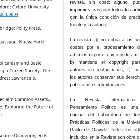
revista, sin costo alguno, pud
xford: Oxford University
imprimir y trasladar todos los artí
.003.0004
con la única condición de preci
fuente y la autoría.
bridge: Polity Press.
La revista: a) no cobra a las au
dpassage, Nueva York:
costes por el procesamiento d
artículos ni por el envío de los m
b) mantiene el copyright par
ublicanism and Basic
autores sin restricciones, c) faci
ng a Citizen Society: The
los autores conservar sus derec
ndres: Lawrence &
publicación sin limitaciones.
o Reclaim Common Assets»,
La Revista Internaciona
ke: Exploring the Future of
Pensamiento Político es una
:
original del Laboratorio de Id
Prácticas Políticas de la Unive
Pablo de Olavide. Todos los art
esource Dividend», en K.
incluidos en la Revista son obra or