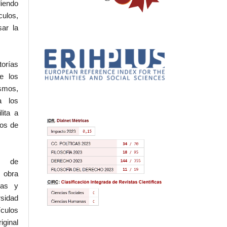
iendo
culos,
sar la
torías
e los
ismos,
a los
lita a
hos de
l de
 obra
eas y
rsidad
ículos
iginal