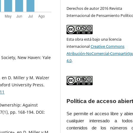
Derechos de autor 2016 Revista
Internacional de Pensamiento Polític
Esta obra está bajo una licencia
internacional
Creative Commons
Atribución-NoComercial-CompartirIg
r Society, New Haven: Yale
4.0
.
 en D. Miller y M. Walzer
Oxford University Press.
011
Política de acceso abier
Ownership: Against
27(1), pp. 168-194. DOI:
Se permite el acceso libre y abie
cualquier interesado a todo
contenidos de los números 
justice», en D. Miller y M.