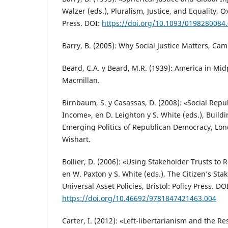
Walzer (eds.), Pluralism, Justice, and Equality, O
Press. DOI:
https://doi.org/10.1093/0198280084
Barry, B. (2005): Why Social Justice Matters, Cam
Beard, C.A. y Beard, M.R. (1939): America in Mi
Macmillan.
Birnbaum, S. y Casassas, D. (2008): «Social Rep
Income», en D. Leighton y S. White (eds.), Buildi
Emerging Politics of Republican Democracy, Lo
Wishart.
Bollier, D. (2006): «Using Stakeholder Trusts t
en W. Paxton y S. White (eds.), The Citizen’s Sta
Universal Asset Policies, Bristol: Policy Press. DOI
https://doi.org/10.46692/9781847421463.004
Carter, I. (2012): «Left-libertarianism and the R