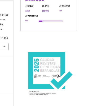
ementos
ismo:
ska.
,
6
,
it.1868