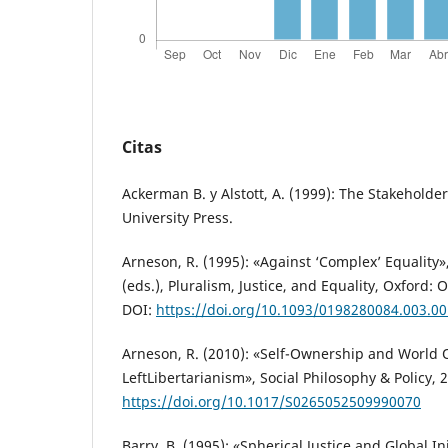
Citas
Ackerman B. y Alstott, A. (1999): The Stakeholde
University Press.
Arneson, R. (1995): «Against ‘Complex’ Equality»,
(eds.), Pluralism, Justice, and Equality, Oxford: 
DOI:
https://doi.org/10.1093/0198280084.003.0
Arneson, R. (2010): «Self-Ownership and World 
LeftLibertarianism», Social Philosophy & Policy, 
https://doi.org/10.1017/S0265052509990070
Barry, B. (1995): «Spherical Justice and Global In