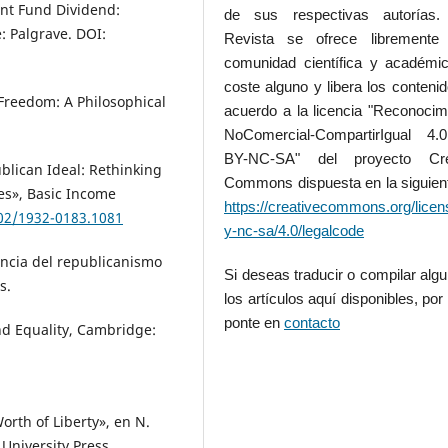
nt Fund Dividend:
de sus respectivas autorías.
: Palgrave. DOI:
Revista se ofrece libremente
comunidad científica y académic
coste alguno y libera los conteni
: Freedom: A Philosophical
acuerdo a la licencia "Reconocim
NoComercial-CompartirIgual 4
BY-NC-SA" del proyecto Cre
blican Ideal: Rethinking
Commons dispuesta en la siguient
es», Basic Income
https://creativecommons.org/licen
202/1932-0183.1081
y-nc-sa/4.0/legalcode
encia del republicanismo
Si deseas traducir o compilar alg
s.
los artículos aquí disponibles, por 
ponte en
contacto
nd Equality, Cambridge:
orth of Liberty», en N.
University Press.