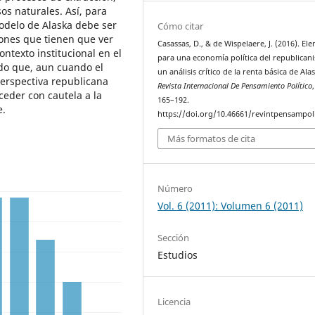
sos naturales. Así, para
odelo de Alaska debe ser
Cómo citar
ones que tienen que ver
Casassas, D., & de Wispelaere, J. (2016). El
ontexto institucional en el
para una economía política del republican
do que, aun cuando el
un análisis crítico de la renta básica de Ala
erspectiva republicana
Revista Internacional De Pensamiento Político
ceder con cautela a la
165–192.
e.
https://doi.org/10.46661/revintpensampol
Más formatos de cita
Número
Vol. 6 (2011): Volumen 6 (2011)
Sección
Estudios
Licencia