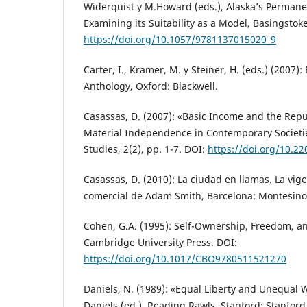
Widerquist y M.Howard (eds.), Alaska’s Permane
Examining its Suitability as a Model, Basingstoke
https://doi.org/10.1057/9781137015020_9
Carter, I., Kramer, M. y Steiner, H. (eds.) (2007)
Anthology, Oxford: Blackwell.
Casassas, D. (2007): «Basic Income and the Repu
Material Independence in Contemporary Societi
Studies, 2(2), pp. 1-7. DOI:
https://doi.org/10.2
Casassas, D. (2010): La ciudad en llamas. La vig
comercial de Adam Smith, Barcelona: Montesino
Cohen, G.A. (1995): Self-Ownership, Freedom, a
Cambridge University Press. DOI:
https://doi.org/10.1017/CBO9780511521270
Daniels, N. (1989): «Equal Liberty and Unequal W
Daniels (ed.), Reading Rawls, Stanford: Stanford 