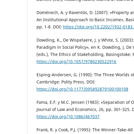
Domènech, A. y Raventós, D. (2007): «Property 
An Institutional Approach to Basic Income», Basi
pp. 1-8. DOI:
https://doi.org/10.2202/1932-0183
Dowding, K., De Wispelaere, J. y White, S. (2003
Paradigm in Social Policy», en K. Dowding, J. De
(eds.), The Ethics of Stakeholding, Basingstoke: 
https://doi.org/10.1057/9780230522916
Esping-Andersen, G. (1990): The Three Worlds of
Cambridge: Polity Press. DOI:
https://doi.org/10.1177/095892879100100108
Fama, E.F. y M.C. Jensen (1983): «Separation of
Journal of Law and Economics, 26, pp. 301-325. 
https://doi.org/10.1086/467037
Frank, R. y Cook, P.J. (1995): The Winner-Take-Al