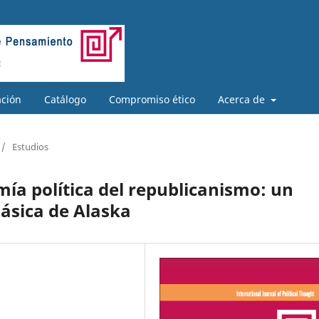
ación
Catálogo
Compromiso ético
Acerca de
/
Estudios
a política del republicanismo: un
 básica de Alaska