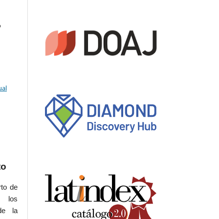
o
ual
to
rto de
s los
de la