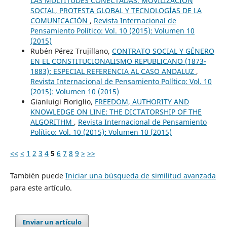
LAS MULTITUDES CONECTADAS. MOVILIZACIÓN
SOCIAL, PROTESTA GLOBAL Y TECNOLOGÍAS DE LA
COMUNICACIÓN
,
Revista Internacional de
Pensamiento Político: Vol. 10 (2015): Volumen 10
(2015)
Rubén Pérez Trujillano,
CONTRATO SOCIAL Y GÉNERO
EN EL CONSTITUCIONALISMO REPUBLICANO (1873-
1883): ESPECIAL REFERENCIA AL CASO ANDALUZ
,
Revista Internacional de Pensamiento Político: Vol. 10
(2015): Volumen 10 (2015)
Gianluigi Fioriglio,
FREEDOM, AUTHORITY AND
KNOWLEDGE ON LINE: THE DICTATORSHIP OF THE
ALGORITHM
,
Revista Internacional de Pensamiento
Político: Vol. 10 (2015): Volumen 10 (2015)
<<
<
1
2
3
4
5
6
7
8
9
>
>>
También puede
Iniciar una búsqueda de similitud avanzada
para este artículo.
Enviar un artículo