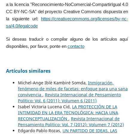
a la licencia "Reconocimiento-NoComercial-CompartirIgual 4.0
CC BY-NC-SA" del proyecto Creative Commons dispuesta en
la siguiente url:
https://creativecommons.org/licenses/by-nc-
sa/4.0/legalcode
Si deseas traducir o compilar alguno de los artículos aquí
disponibles, por favor, ponte en
contacto
Artículos similares
Michel-Ange Iblè Kambiré Somda,
Inmigración,
fenómeno de miles de facetas: enfoque para una sana
convivencia
,
Revista Internacional de Pensamiento
Político: Vol. 6 (2011): Volumen 6 (2011)
Isabel Victoria Lucena Cid,
LA PROTECCIÓN DE LA
INTIMIDAD EN LA ERA TECNOLÓGICA: HACIA UNA
RECONCEPTUALIZACIÓN
,
Revista Internacional de
Pensamiento Político: Vol. 7 (2012): Volumen 7 (2012)
Edgardo Pablo Rozas,
UN PARTIDO DE IDEAS. LAS