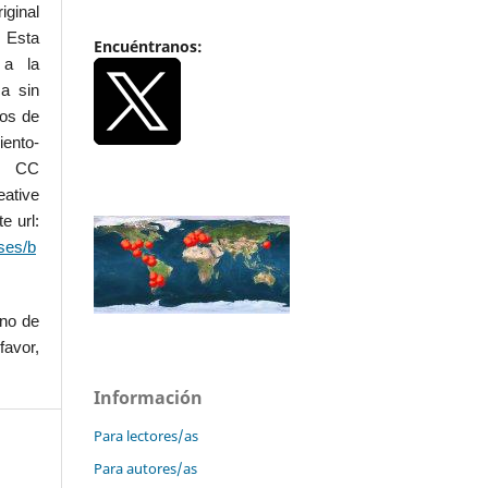
iginal
 Esta
Encuéntranos:
 a la
a sin
dos de
iento-
.0 CC
ative
e url:
ses/b
uno de
favor,
Información
Para lectores/as
Para autores/as