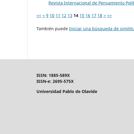
Revista Internacional de Pensamiento Polít
<<
<
9
10
11
12
13
14
15
16
17
18
>
>>
También puede
Iniciar una búsqueda de simili
ISSN: 1885-589X
ISSN-e: 2695-575X
Universidad Pablo de Olavide