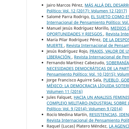
Jairo Marcos Pérez,
MÁS ALLÁ DEL DESAR
Político: Vol. 12 (2017): Volumen 12 (2017)
Salomé Parra Rodrigo,
EL SUJETO COMO E
Internacional de Pensamiento Político: Vol
Manuel Jesús Rodríguez Morillo,
MEDIOS 
OPORTUNIDADES Y RIESGOS
,
Revista Inte
María Pilar Rodríguez Pérez,
DE LA DESPO
MUERTE
,
Revista Internacional de Pensami
Jesús Rodríguez Rojo,
PRAXIS, VALOR DE 
LIBERACIÓN
,
Revista Internacional de Pen
Fernando Martínez Cabezudo,
SOBERANÍA
NECESIDADES DEMOCRÁTICAS DE LA PART
Pensamiento Político: Vol. 10 (2015): Volu
Jorge Francisco Aguirre Sala,
PUEBLO, GOB
MÉXICO: LA DEMOCRACIA LÍQUIDA SOTE
Volumen 11 (2016)
Jules Falquet,
HACIA UN ANALISIS FEMINIS
COMPLEJO MILITARO-INDUSTRIAL SOBRE 
Político: Vol. 9 (2014): Volumen 9 (2014)
Rocío Medina Martín,
RESISTENCIAS, IDE
Revista Internacional de Pensamiento Polít
Raquel (Lucas) Platero Méndez,
LA AGENC