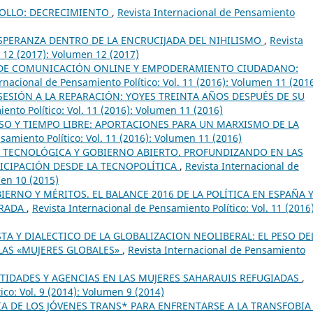
ROLLO: DECRECIMIENTO
,
Revista Internacional de Pensamiento
SPERANZA DENTRO DE LA ENCRUCIJADA DEL NIHILISMO
,
Revista
. 12 (2017): Volumen 12 (2017)
DE COMUNICACIÓN ONLINE Y EMPODERAMIENTO CIUDADANO:
rnacional de Pensamiento Político: Vol. 11 (2016): Volumen 11 (201
SESIÓN A LA REPARACIÓN: YOYES TREINTA AÑOS DESPUÉS DE SU
ento Político: Vol. 11 (2016): Volumen 11 (2016)
USO Y TIEMPO LIBRE: APORTACIONES PARA UN MARXISMO DE LA
samiento Político: Vol. 11 (2016): Volumen 11 (2016)
 TECNOLÓGICA Y GOBIERNO ABIERTO. PROFUNDIZANDO EN LAS
ICIPACIÓN DESDE LA TECNOPOLÍTICA
,
Revista Internacional de
men 10 (2015)
IERNO Y MÉRITOS. EL BALANCE 2016 DE LA POLÍTICA EN ESPAÑA 
RRADA
,
Revista Internacional de Pensamiento Político: Vol. 11 (2016)
TA Y DIALECTICO DE LA GLOBALIZACION NEOLIBERAL: EL PESO DE
LAS «MUJERES GLOBALES»
,
Revista Internacional de Pensamiento
NTIDADES Y AGENCIAS EN LAS MUJERES SAHARAUIS REFUGIADAS
,
ico: Vol. 9 (2014): Volumen 9 (2014)
IA DE LOS JÓVENES TRANS* PARA ENFRENTARSE A LA TRANSFOBI