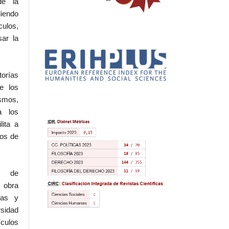
de la
iendo
culos,
sar la
torías
e los
ismos,
a los
lita a
hos de
l de
 obra
eas y
rsidad
ículos