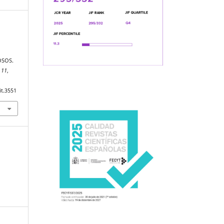
E
OSOS.
,
11
,
it.3551