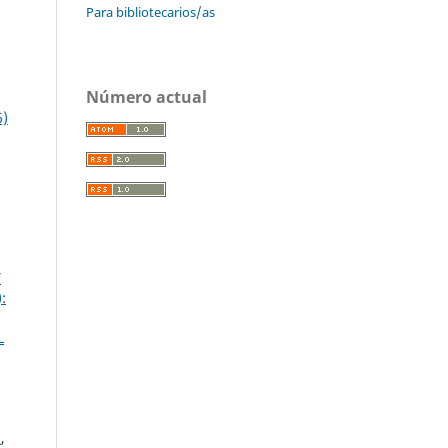
Para bibliotecarios/as
Número actual
6)
Y
:
L
A
,