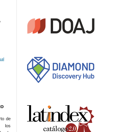
o
ual
to
rto de
s los