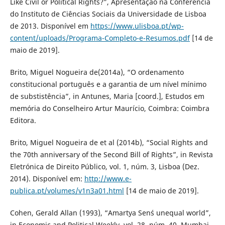
Like Civil or Political Rights?”, Apresentação na Conferência
do Instituto de Ciências Sociais da Universidade de Lisboa
de 2013. Disponível em
https://www.ulisboa.pt/wp-
content/uploads/Programa-Completo-e-Resumos.pdf
[14 de
maio de 2019].
Brito, Miguel Nogueira de(2014a), “O ordenamento
constitucional português e a garantia de um nível mínimo
de substistência”, in Antunes, Maria [coord.], Estudos em
memória do Conselheiro Artur Maurício, Coimbra: Coimbra
Editora.
Brito, Miguel Nogueira de et al (2014b), “Social Rights and
the 70th anniversary of the Second Bill of Rights”, in Revista
Eletrónica de Direito Público, vol. 1, núm. 3, Lisboa (Dez.
2014). Disponível em:
http://www.e-
publica.pt/volumes/v1n3a01.html
[14 de maio de 2019].
Cohen, Gerald Allan (1993), “Amartya Sen´s unequal world”,
in Economic and Political Weekly, vol. 28, núm. 40, Mumbai