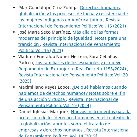
Pilar Guadalupe Cruz Zúñiga,
Derechos humanos,
globalización y los procesos de lucha y resistencia de
las mujeres indígenas en América Latina
,
Revista
Internacional de Pensamiento Político: Vol. 16 (2021)
José María Seco Martínez,
Más alla de las formas
modernas del principio de igualdad. Notas para una
transición
,
Revista Internacional de Pensamiento
Político: Vol. 16 (2021)
Vladimir Eneraldo Núñez Herrera, Sara Ceballos
Padrón,
Los familiares de los españoles y el nuevo
Reglamento de Extranjería (Real Decreto 1155/2024)
,
Revista Internacional de Pensamiento Político: Vol. 20
(2025)
Maximiliano Reyes Lobos,
¿De qué hablamos cuando
hablamos de derechos humanos? Notas sobre el fin
de una acción virtuosa
,
Revista Internacional de
Pensamiento Político: Vol. 19 (2024)
Daniel Iglesias-Márquez,
Nuevos instrumentos para la
protección de los derechos humanos en el contexto de
la globalización: apuntes sobre el tratado de
empresas y derechos humanos
,
Revista Internacional
de Pensamiento Político: Vol. 14 (2019)