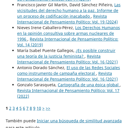
Francisco Javier Gil Martín, David Sánchez Piñeiro,
Las
vicisitudes del derecho humano a la paz. Informe de
un proceso de codificación inacabado
,
Revista
Internacional de Pensamiento Político: Vol. 19 (2024)
Nieves Irene Caballero-Pérez,
Los Derechos Humanos
en la opinión consultiva sobre armas nucleares de
1996
,
Revista Internacional de Pensamiento Político:
Vol. 14 (2019)
María Isabel Puente Gallegos,
¿Es posible construir
una teoría de la justicia feminista?
,
Revista
Internacional de Pensamiento Político: Vol. 16 (2021)
Antonio Dorado Sánchez,
El uso de las Redes Sociales
como instrumento de campaña electoral
,
Revista
Internacional de Pensamiento Político: Vol. 16 (2021)
Gonzalo Sarasqueta,
Cartografía de una épica global
,
Revista Internacional de Pensamiento Político: Vol. 17
(2022)
1
2
3
4
5
6
7
8
9
10
>
>>
También puede
Iniciar una búsqueda de similitud avanzada
para este artículo.