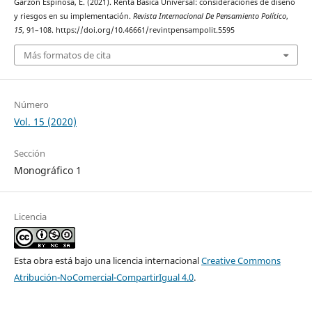
Garzón Espinosa, E. (2021). Renta Básica Universal: consideraciones de diseño
y riesgos en su implementación.
Revista Internacional De Pensamiento Político
,
15
, 91–108. https://doi.org/10.46661/revintpensampolit.5595
Más formatos de cita
Número
Vol. 15 (2020)
Sección
Monográfico 1
Licencia
Esta obra está bajo una licencia internacional
Creative Commons
Atribución-NoComercial-CompartirIgual 4.0
.