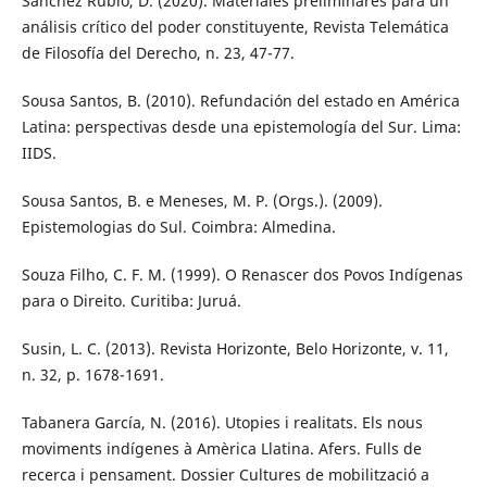
Sánchez Rubio, D. (2020). Materiales preliminares para un
análisis crítico del poder constituyente, Revista Telemática
de Filosofía del Derecho, n. 23, 47-77.
Sousa Santos, B. (2010). Refundación del estado en América
Latina: perspectivas desde una epistemología del Sur. Lima:
IIDS.
Sousa Santos, B. e Meneses, M. P. (Orgs.). (2009).
Epistemologias do Sul. Coimbra: Almedina.
Souza Filho, C. F. M. (1999). O Renascer dos Povos Indígenas
para o Direito. Curitiba: Juruá.
Susin, L. C. (2013). Revista Horizonte, Belo Horizonte, v. 11,
n. 32, p. 1678-1691.
Tabanera García, N. (2016). Utopies i realitats. Els nous
moviments indígenes à Amèrica Llatina. Afers. Fulls de
recerca i pensament. Dossier Cultures de mobilització a