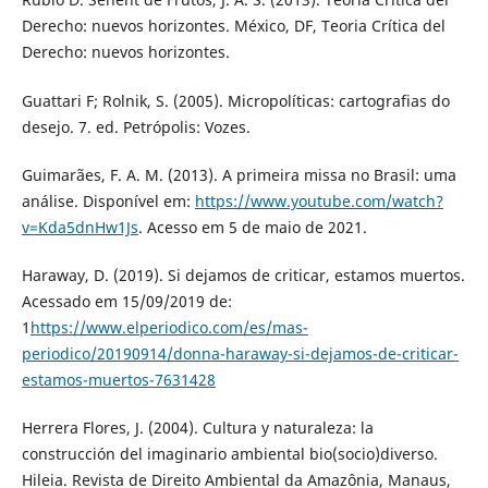
Derecho: nuevos horizontes. México, DF, Teoria Crítica del
Derecho: nuevos horizontes.
Guattari F; Rolnik, S. (2005). Micropolíticas: cartografias do
desejo. 7. ed. Petrópolis: Vozes.
Guimarães, F. A. M. (2013). A primeira missa no Brasil: uma
análise. Disponível em:
https://www.youtube.com/watch?
v=Kda5dnHw1Js
. Acesso em 5 de maio de 2021.
Haraway, D. (2019). Si dejamos de criticar, estamos muertos.
Acessado em 15/09/2019 de:
1
https://www.elperiodico.com/es/mas-
periodico/20190914/donna-haraway-si-dejamos-de-criticar-
estamos-muertos-7631428
Herrera Flores, J. (2004). Cultura y naturaleza: la
construcción del imaginario ambiental bio(socio)diverso.
Hileia. Revista de Direito Ambiental da Amazônia, Manaus,