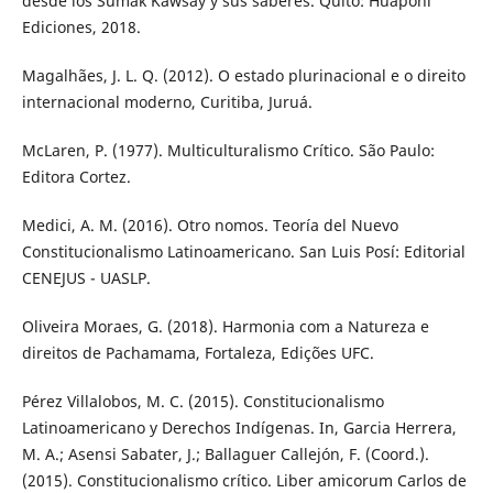
desde los Sumak Kawsay y sus saberes. Quito: Huaponi
Ediciones, 2018.
Magalhães, J. L. Q. (2012). O estado plurinacional e o direito
internacional moderno, Curitiba, Juruá.
McLaren, P. (1977). Multiculturalismo Crítico. São Paulo:
Editora Cortez.
Medici, A. M. (2016). Otro nomos. Teoría del Nuevo
Constitucionalismo Latinoamericano. San Luis Posí: Editorial
CENEJUS - UASLP.
Oliveira Moraes, G. (2018). Harmonia com a Natureza e
direitos de Pachamama, Fortaleza, Edições UFC.
Pérez Villalobos, M. C. (2015). Constitucionalismo
Latinoamericano y Derechos Indígenas. In, Garcia Herrera,
M. A.; Asensi Sabater, J.; Ballaguer Callejón, F. (Coord.).
(2015). Constitucionalismo crítico. Liber amicorum Carlos de