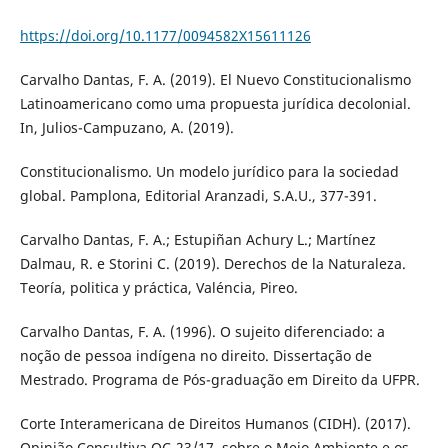
https://doi.org/10.1177/0094582X15611126
Carvalho Dantas, F. A. (2019). El Nuevo Constitucionalismo
Latinoamericano como uma propuesta jurídica decolonial.
In, Julios-Campuzano, A. (2019).
Constitucionalismo. Un modelo jurídico para la sociedad
global. Pamplona, Editorial Aranzadi, S.A.U., 377-391.
Carvalho Dantas, F. A.; Estupiñan Achury L.; Martínez
Dalmau, R. e Storini C. (2019). Derechos de la Naturaleza.
Teoría, politica y práctica, Valéncia, Pireo.
Carvalho Dantas, F. A. (1996). O sujeito diferenciado: a
noção de pessoa indígena no direito. Dissertação de
Mestrado. Programa de Pós-graduação em Direito da UFPR.
Corte Interamericana de Direitos Humanos (CIDH). (2017).
Opinião Consultiva OC-23/17, sobre o Meio Ambiente e os