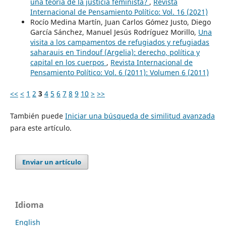
una teoría de la justicia feminista?
,
Revista
Internacional de Pensamiento Político: Vol. 16 (2021)
Rocío Medina Martín, Juan Carlos Gómez Justo, Diego
García Sánchez, Manuel Jesús Rodríguez Morillo,
Una
visita a los campamentos de refugiados y refugiadas
saharauis en Tindouf (Argelia): derecho, política y
capital en los cuerpos
,
Revista Internacional de
Pensamiento Político: Vol. 6 (2011): Volumen 6 (2011)
<<
<
1
2
3
4
5
6
7
8
9
10
>
>>
También puede
Iniciar una búsqueda de similitud avanzada
para este artículo.
Enviar un artículo
Idioma
English