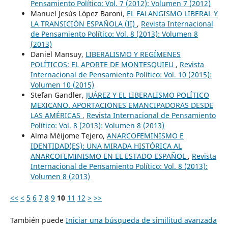
Pensamiento Político: Vol. 7 (2012): Volumen 7 (2012)
Manuel Jesús López Baroni,
EL FALANGISMO LIBERAL Y
LA TRANSICIÓN ESPAÑOLA (II)
,
Revista Internacional
de Pensamiento Político: Vol. 8 (2013): Volumen 8
(2013)
Daniel Mansuy,
LIBERALISMO Y REGÍMENES
POLÍTICOS: EL APORTE DE MONTESQUIEU
,
Revista
Internacional de Pensamiento Político: Vol. 10 (2015):
Volumen 10 (2015)
Stefan Gandler,
JUÁREZ Y EL LIBERALISMO POLÍTICO
MEXICANO. APORTACIONES EMANCIPADORAS DESDE
LAS AMÉRICAS
,
Revista Internacional de Pensamiento
Político: Vol. 8 (2013): Volumen 8 (2013)
Alma Méijome Tejero,
ANARCOFEMINISMO E
IDENTIDAD(ES): UNA MIRADA HISTÓRICA AL
ANARCOFEMINISMO EN EL ESTADO ESPAÑOL
,
Revista
Internacional de Pensamiento Político: Vol. 8 (2013):
Volumen 8 (2013)
<<
<
5
6
7
8
9
10
11
12
>
>>
También puede
Iniciar una búsqueda de similitud avanzada