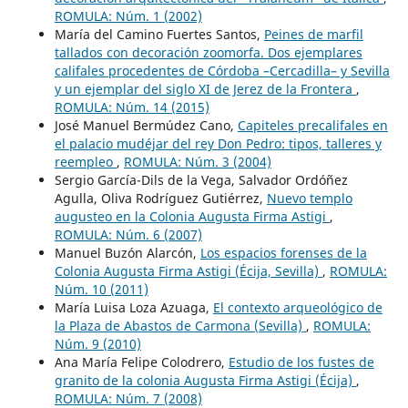
ROMULA: Núm. 1 (2002)
María del Camino Fuertes Santos,
Peines de marfil
tallados con decoración zoomorfa. Dos ejemplares
califales procedentes de Córdoba –Cercadilla– y Sevilla
y un ejemplar del siglo XI de Jerez de la Frontera
,
ROMULA: Núm. 14 (2015)
José Manuel Bermúdez Cano,
Capiteles precalifales en
el palacio mudéjar del rey Don Pedro: tipos, talleres y
reempleo
,
ROMULA: Núm. 3 (2004)
Sergio García-Dils de la Vega, Salvador Ordóñez
Agulla, Oliva Rodríguez Gutiérrez,
Nuevo templo
augusteo en la Colonia Augusta Firma Astigi
,
ROMULA: Núm. 6 (2007)
Manuel Buzón Alarcón,
Los espacios forenses de la
Colonia Augusta Firma Astigi (Écija, Sevilla)
,
ROMULA:
Núm. 10 (2011)
María Luisa Loza Azuaga,
El contexto arqueológico de
la Plaza de Abastos de Carmona (Sevilla)
,
ROMULA:
Núm. 9 (2010)
Ana María Felipe Colodrero,
Estudio de los fustes de
granito de la colonia Augusta Firma Astigi (Écija)
,
ROMULA: Núm. 7 (2008)