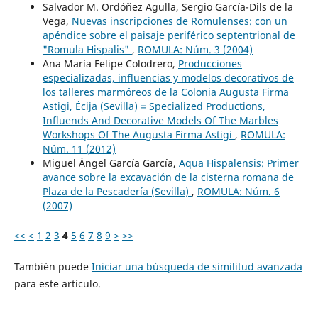
Salvador M. Ordóñez Agulla, Sergio García-Dils de la
Vega,
Nuevas inscripciones de Romulenses: con un
apéndice sobre el paisaje periférico septentrional de
"Romula Hispalis"
,
ROMULA: Núm. 3 (2004)
Ana María Felipe Colodrero,
Producciones
especializadas, influencias y modelos decorativos de
los talleres marmóreos de la Colonia Augusta Firma
Astigi, Écija (Sevilla) = Specialized Productions,
Influends And Decorative Models Of The Marbles
Workshops Of The Augusta Firma Astigi
,
ROMULA:
Núm. 11 (2012)
Miguel Ángel García García,
Aqua Hispalensis: Primer
avance sobre la excavación de la cisterna romana de
Plaza de la Pescadería (Sevilla)
,
ROMULA: Núm. 6
(2007)
<<
<
1
2
3
4
5
6
7
8
9
>
>>
También puede
Iniciar una búsqueda de similitud avanzada
para este artículo.