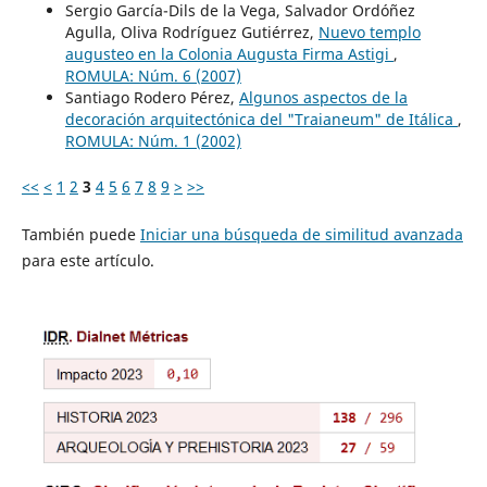
Sergio García-Dils de la Vega, Salvador Ordóñez
Agulla, Oliva Rodríguez Gutiérrez,
Nuevo templo
augusteo en la Colonia Augusta Firma Astigi
,
ROMULA: Núm. 6 (2007)
Santiago Rodero Pérez,
Algunos aspectos de la
decoración arquitectónica del "Traianeum" de Itálica
,
ROMULA: Núm. 1 (2002)
<<
<
1
2
3
4
5
6
7
8
9
>
>>
También puede
Iniciar una búsqueda de similitud avanzada
para este artículo.