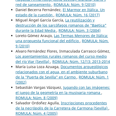
red de saneamiento
,
ROMULA: Núm. 9 (2010)
Daniel Becerra Fernández,
El Marmor en Itálica. Un
estado de la cuestión
,
ROMULA: Núm. 16 (2017)
Miguel Ángel García García,
La reutilización y
destrucción de los sarcófagos romanos de "Baetica"
durante la Edad Media
,
ROMULA: Núm. 3 (2004)
Loreto Gómez Araujo,
Las Termas Menores de Itálica:
una propuesta funcional del edificio
,
ROMULA: Núm.
9 (2010)
Alvaro Fernández Flores, Inmaculada Carrasco Gómez,
Los asentamientos rurales romanos del curso medio
del río Viar (Sevilla)
,
ROMULA: Núm. 12/13: 2013-2014
María Luisa Loza Azuaga,
Documentos arqueológicos
relacionados con el agua, en el ambiente suburbano
de la "Puerta de Sevilla" en Carmo
,
ROMULA: Núm. 1
(2002)
Sebastián Vargas Vázquez,
Jugando con las imágenes:
el juego de la geometría en la musivaria romana
,
ROMULA: Núm. 8 (2009)
Salvador Ordoñez Agulla,
Inscripciones procedentes
de la necrópolis de la Carretera de Carmona (Sevilla)
,
ROMULA: Núm. 4 (2005)