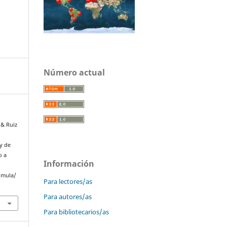
Número actual
 & Ruiz
o
y de
o a
Información
omula/
Para lectores/as
Para autores/as
Para bibliotecarios/as