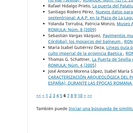
Rafael Hidalgo Prieto,
La puerta del Pala
Santiago Rodero Pérez,
Nuevos datos para 
septentrional: A.A.P. en la Plaza de La Lag
Yolanda Torrubia, Patricia Monzo,
Museo A
ROMULA: Núm. 8 (2009)
Sebastián Vargas Vázquez,
Pavimentos mus
Córdoba): los mosaicos del balneum
,
ROM
María Isabel Gutiérrez Deza,
Líneas guía p
culto imperial de la provincia Baetica
,
ROM
Thomas G. Schattner,
La Puerta de Sevill
ROMULA: Núm. 4 (2005)
José Antonio Morena López, Isabel María
CARACTERIZACIÓN ARQUEOLÓGICA DEL PAI
ESPAÑA), DURANTE LAS ÉPOCAS ROMANA
<<
<
1
2
3
4
5
6
7
8
9
10
>
>>
También puede
Iniciar una búsqueda de simili