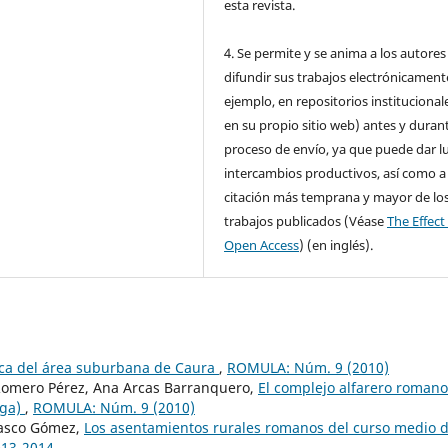
esta revista.
4. Se permite y se anima a los autores
difundir sus trabajos electrónicament
ejemplo, en repositorios institucional
en su propio sitio web) antes y durant
proceso de envío, ya que puede dar l
intercambios productivos, así como a
citación más temprana y mayor de lo
trabajos publicados (Véase
The Effect
Open Access
) (en inglés).
ca del área suburbana de Caura
,
ROMULA: Núm. 9 (2010)
Romero Pérez, Ana Arcas Barranquero,
El complejo alfarero romano
aga)
,
ROMULA: Núm. 9 (2010)
rasco Gómez,
Los asentamientos rurales romanos del curso medio d
013-2014