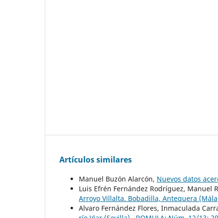
Artículos similares
Manuel Buzón Alarcón,
Nuevos datos acer
Luis Efrén Fernández Rodríguez, Manuel 
Arroyo Villalta. Bobadilla, Antequera (Mál
Alvaro Fernández Flores, Inmaculada Car
río Viar (Sevilla)
,
ROMULA: Núm. 12/13: 2