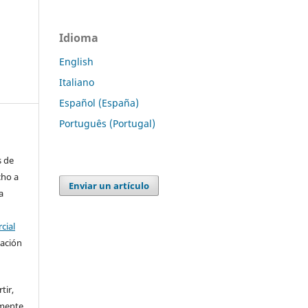
Idioma
English
Italiano
Español (España)
Português (Portugal)
s de
cho a
Enviar un artículo
a
cial
cación
tir,
amente