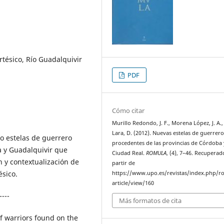
rtésico, Río Guadalquivir
PDF
Cómo citar
Murillo Redondo, J. F., Morena López, J. A.,
Lara, D. (2012). Nuevas estelas de guerrer
o estelas de guerrero
procedentes de las provincias de Córdoba 
a y Guadalquivir que
Ciudad Real.
ROMULA
, (4), 7–46. Recuperad
 y contextualización de
partir de
ésico.
https://www.upo.es/revistas/index.php/r
article/view/160
----
Más formatos de cita
of warriors found on the