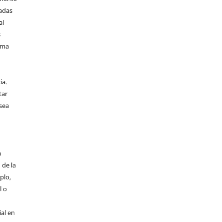
vadas
al
s
sma
n
ia.
tar
sea
a
 de la
plo,
l o
ial en