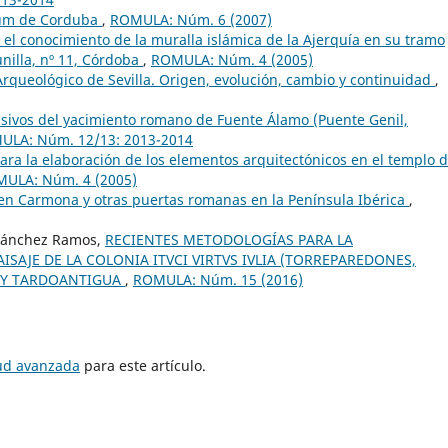
tium de Corduba
,
ROMULA: Núm. 6 (2007)
el conocimiento de la muralla islámica de la Ajerquía en su tramo
unilla, nº 11, Córdoba
,
ROMULA: Núm. 4 (2005)
rqueológico de Sevilla. Origen, evolución, cambio y continuidad
,
ivos del yacimiento romano de Fuente Álamo (Puente Genil,
ULA: Núm. 12/13: 2013-2014
ara la elaboración de los elementos arquitectónicos en el templo 
ULA: Núm. 4 (2005)
a en Carmona y otras puertas romanas en la Península Ibérica
,
 Sánchez Ramos,
RECIENTES METODOLOGÍAS PARA LA
SAJE DE LA COLONIA ITVCI VIRTVS IVLIA (TORREPAREDONES,
 Y TARDOANTIGUA
,
ROMULA: Núm. 15 (2016)
tud avanzada
para este artículo.