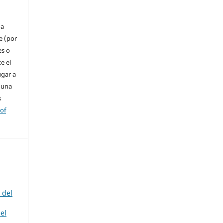
 a
e (por
es o
e el
ugar a
 una
s
 of
 del
el