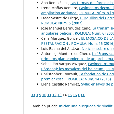
Ana Romo Salas,
Las termas del foro de la 
Irene Mañas Romero,
Pavimentos decorativ
ampliación adrianea
,
ROMULA: Núm. 8 (2
Isaac Sastre de Diego,
Burguillos del Cerr
ROMULA: Núm. 6 (2007)
José Manuel Bermúdez Cano,
La transmisi
angulares béticos
,
ROMULA: Núm. 6 (200
Celia Márquez Goncer,
EL MOSAICO DE L
RESTAURACIÓN
,
ROMULA: Núm. 15 (2016
Luis Baena del Alcázar,
Noticias sobre un 
Antonio J. Monterroso Checa,
La "Frons sc
primeros planteamientos de un problema
Sebastián Vargas Vázquez,
Pavimentos mus
Córdoba): los mosaicos del balneum
,
ROM
Christopher Courault,
La fondation de Cord
premier essai
,
ROMULA: Núm. 14 (2015)
Elena Castillo Ramírez,
Sylla: ensayos de 
<<
<
9
10
11
12
13
14
15
16
>
>>
También puede
Iniciar una búsqueda de simili