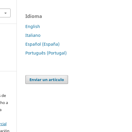
Idioma
English
Italiano
Español (España)
Português (Portugal)
Enviar un artículo
s de
cho a
a
cial
cación