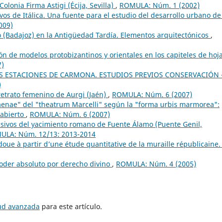
Colonia Firma Astigi (Écija, Sevilla)
,
ROMULA: Núm. 1 (2002)
os de Itálica. Una fuente para el estudio del desarrollo urbano de
009)
o (Badajoz) en la Antigüedad Tardía. Elementos arquitectónicos
,
ón de modelos protobizantinos y orientales en los capiteles de hoj
7)
AS ESTACIONES DE CARMONA. ESTUDIOS PREVIOS CONSERVACIÓN 
)
retrato femenino de Aurgi (Jaén)
,
ROMULA: Núm. 6 (2007)
aenae" del "theatrum Marcelli" según la "forma urbis marmorea":
 abierto
,
ROMULA: Núm. 6 (2007)
ivos del yacimiento romano de Fuente Álamo (Puente Genil,
ULA: Núm. 12/13: 2013-2014
oue à partir d’une étude quantitative de la muraille républicaine.
poder absoluto por derecho divino
,
ROMULA: Núm. 4 (2005)
tud avanzada
para este artículo.