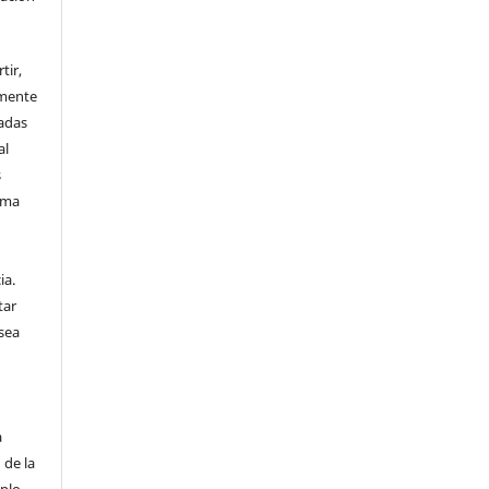
tir,
amente
vadas
al
s
sma
n
ia.
tar
sea
a
 de la
plo,