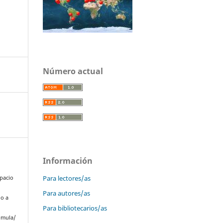
Número actual
Información
Para lectores/as
spacio
Para autores/as
do a
Para bibliotecarios/as
omula/