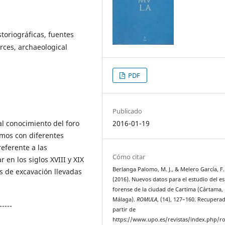
toriográficas, fuentes
rces, archaeological
PDF
Publicado
al conocimiento del foro
2016-01-19
amos con diferentes
eferente a las
Cómo citar
 en los siglos XVIII y XIX
Berlanga Palomo, M. J., & Melero García, F.
s de excavación llevadas
(2016). Nuevos datos para el estudio del e
forense de la ciudad de Cartima (Cártama,
Málaga).
ROMULA
, (14), 127–160. Recupera
-----
partir de
https://www.upo.es/revistas/index.php/r