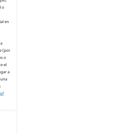
l o
ial en
 a
e (por
es o
e el
ugar a
 una
s
 of