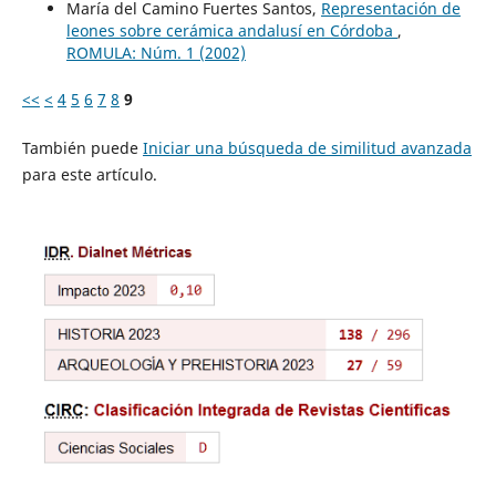
María del Camino Fuertes Santos,
Representación de
leones sobre cerámica andalusí en Córdoba
,
ROMULA: Núm. 1 (2002)
<<
<
4
5
6
7
8
9
También puede
Iniciar una búsqueda de similitud avanzada
para este artículo.