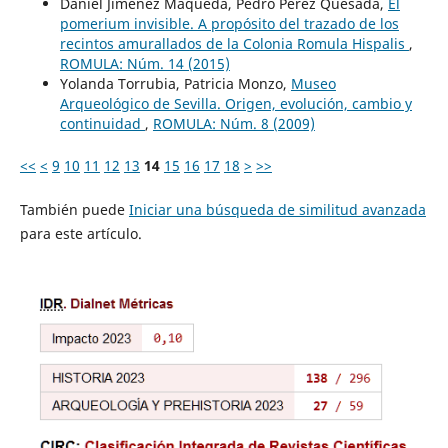
Daniel Jiménez Maqueda, Pedro Pérez Quesada,
El
pomerium invisible. A propósito del trazado de los
recintos amurallados de la Colonia Romula Hispalis
,
ROMULA: Núm. 14 (2015)
Yolanda Torrubia, Patricia Monzo,
Museo
Arqueológico de Sevilla. Origen, evolución, cambio y
continuidad
,
ROMULA: Núm. 8 (2009)
<<
<
9
10
11
12
13
14
15
16
17
18
>
>>
También puede
Iniciar una búsqueda de similitud avanzada
para este artículo.