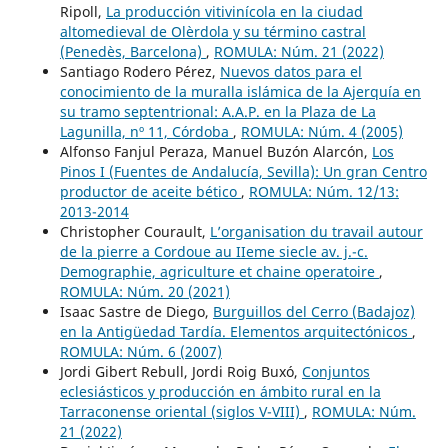
Ripoll,
La producción vitivinícola en la ciudad
altomedieval de Olèrdola y su término castral
(Penedès, Barcelona)
,
ROMULA: Núm. 21 (2022)
Santiago Rodero Pérez,
Nuevos datos para el
conocimiento de la muralla islámica de la Ajerquía en
su tramo septentrional: A.A.P. en la Plaza de La
Lagunilla, nº 11, Córdoba
,
ROMULA: Núm. 4 (2005)
Alfonso Fanjul Peraza, Manuel Buzón Alarcón,
Los
Pinos I (Fuentes de Andalucía, Sevilla): Un gran Centro
productor de aceite bético
,
ROMULA: Núm. 12/13:
2013-2014
Christopher Courault,
L’organisation du travail autour
de la pierre a Cordoue au IIeme siecle av. j.-c.
Demographie, agriculture et chaine operatoire
,
ROMULA: Núm. 20 (2021)
Isaac Sastre de Diego,
Burguillos del Cerro (Badajoz)
en la Antigüedad Tardía. Elementos arquitectónicos
,
ROMULA: Núm. 6 (2007)
Jordi Gibert Rebull, Jordi Roig Buxó,
Conjuntos
eclesiásticos y producción en ámbito rural en la
Tarraconense oriental (siglos V-VIII)
,
ROMULA: Núm.
21 (2022)