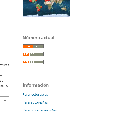
Número actual
rativos
ea.
 de
Información
omula/
Para lectores/as
Para autores/as
Para bibliotecarios/as