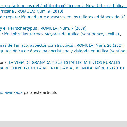
s postadrianeas del ámbito doméstico en la Nova Urbs de Itálica.
 africana
,
ROMULA: Núm. 9 (2010)
 de reparación mediante encastres en los talleres adriáneos de Itál
a y el Herrschertypus
,
ROMULA: Núm. 7 (2008)
ción sobre las Termas Mayores de Italica (Santiponce, Sevilla)
,
nas de Tarraco, aspectos constructivos
,
ROMULA: Núm. 20 (2021)
quitectónica de época paleocristiana y visigoda en Itálica (Santipo
Pons,
LA VEGA DE GRANADA Y SUS ESTABLECIMIENTOS RURALES
 RESIDENCIAL DE LA VILLA DE GABIA
,
ROMULA: Núm. 15 (2016)
tud avanzada
para este artículo.