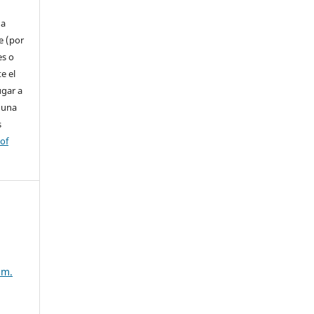
 a
e (por
es o
e el
ugar a
 una
s
 of
úm.