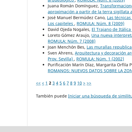
Juana Román Domínguez,
Transformacione
aproximación a partir de la terra sigillata
José Manuel Bermúdez Cano,
Las técnicas
Los capiteles
,
ROMULA: Núm. 8 (2009)
David Ojeda Nogales,
El Trajano de Itálic
Loreto Gómez Araujo,
Una nueva interpreta
ROMULA: Núm. 7 (2008)
Joan Menchón Bes,
Las murallas republica
Sven Ahrens,
Arquitectura y decoración ar
Prov. Sevilla)
,
ROMULA: Núm. 1 (2002)
Purificación Marín Díaz, Margarita Orfila 
ROMANOS: NUEVOS DATOS SOBRE LA ZONA
<<
<
1
2
3
4
5
6
7
8
9
10
>
>>
También puede
Iniciar una búsqueda de simili