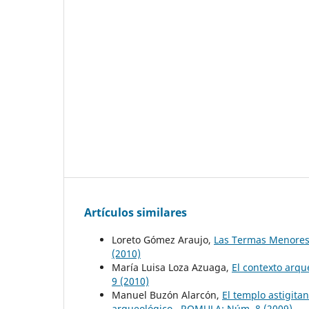
Artículos similares
Loreto Gómez Araujo,
Las Termas Menores d
(2010)
María Luisa Loza Azuaga,
El contexto arqu
9 (2010)
Manuel Buzón Alarcón,
El templo astigitan
arqueológico
,
ROMULA: Núm. 8 (2009)