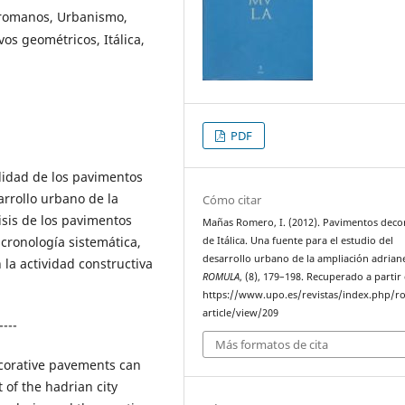
romanos, Urbanismo,
os geométricos, Itálica,
PDF
ilidad de los pavimentos
arrollo urbano de la
Cómo citar
isis de los pavimentos
Mañas Romero, I. (2012). Pavimentos deco
 cronología sistemática,
de Itálica. Una fuente para el estudio del
desarrollo urbano de la ampliación adrian
la actividad constructiva
ROMULA
, (8), 179–198. Recuperado a partir
https://www.upo.es/revistas/index.php/r
article/view/209
----
Más formatos de cita
ecorative pavements can
 of the hadrian city