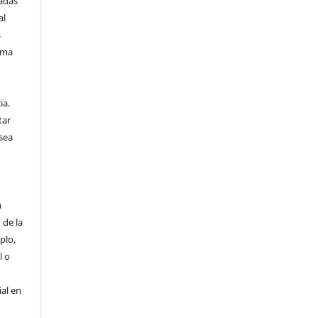
vadas
al
s
sma
n
ia.
tar
sea
a
 de la
plo,
l o
ial en