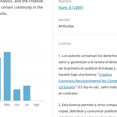
nalysis, and the creation
Número
certain continuity in the
Núm. 8 (2009)
urbs.
Sección
Artículos
Licencia
1. Los autores conservan los derecho
autor y garantizan a la revista el dere
ser la primera en publicar el trabajo y 
hacerlo bajo una licencia “
Creative
Commons Reconocimiento-No Comer
3.0 España
” (CC-by-nc-sa) , salvo indi
en contrario.
2. Esta licencia permite a otros compar
copiar, distribuir y comunicar public