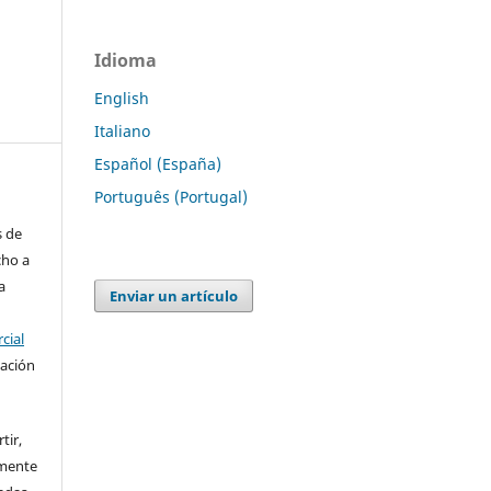
Idioma
English
Italiano
Español (España)
Português (Portugal)
s de
cho a
a
Enviar un artículo
cial
cación
tir,
amente