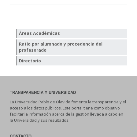
Áreas Académicas
Ratio por alumnado y procedencia del
profesorado
Directorio
TRANSPARENCIA Y UNIVERSIDAD
La Universidad Pablo de Olavide fomenta la transparencia y el
acceso a los datos públicos. Este portal tiene como objetivo
facilitar la información acerca de la gestión llevada a cabo en
la Universidad y sus resultados.
CONTACTO