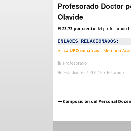
Profesorado Doctor p
Olavide
El
23,73 por ciento
del profesorado ha
ENLACES RELACIONADOS:
La UPO en cifras
- Memoria Aca
Profesorado
Estudiantes
PDI
Profesorado
Post navigation
Composición del Personal Doce