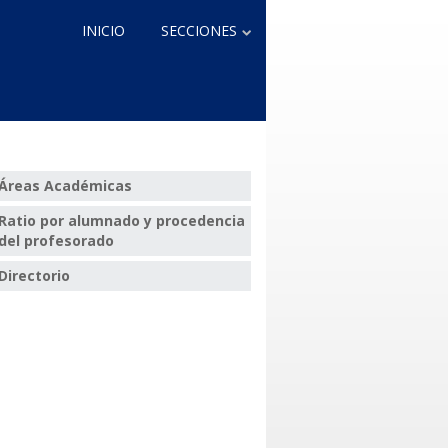
Contenido
INICIO
SECCIONES
Información
Institucional
Plan Estratégico
Órganos de Gobierno
Profesorado
Áreas Académicas
Oferta y Demanda
Académica
Ratio por alumnado y procedencia
del profesorado
Personal
Estudiantes
Directorio
Investigación
Docencia
Información Económica
Empleabilidad