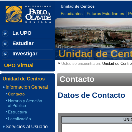
Unidad de Centros
Estudiantes
Futuros Estudiantes
P
La UPO
Estudiar
Unidad de Cen
Investigar
Usted se encuentra en:
Unidad de Centro
UPO Virtual
Contacto
Unidad de Centros
Información General
Datos de Contacto
Contacto
Horario y Atención
al Público
Estructura
Localización
UNI
Servicios al Usuario