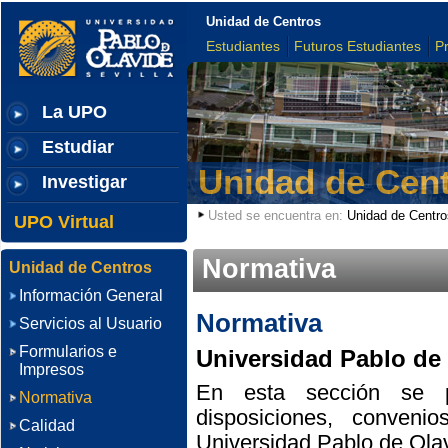
Unidad de Centros
Estudiantes
Futuros Estudiantes
P
La UPO
Estudiar
Unidad de Cen
Investigar
Usted se encuentra en:
Unidad de Centro
UPO Virtual
Normativa
Unidad de Centros
Información General
Normativa
Servicios al Usuario
Formularios e
Universidad Pablo de
Impresos
En esta sección se pr
Normativa
disposiciones, conveni
Calidad
Universidad Pablo de Olav