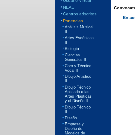
Usuario Virtual
NEAE
Convocato
Centros adscritos
Enlac
Ponencias
Análisis Musical
II
Artes Escénicas
II
Biología
Ciencias
Generales II
Coro y Técnica
Vocal II
Dibujo Artístico
II
Dibujo Técnico
Aplicado a las
Artes Plásticas
y al Diseño II
Dibujo Técnico
II
Diseño
Empresa y
Diseño de
Modelos de