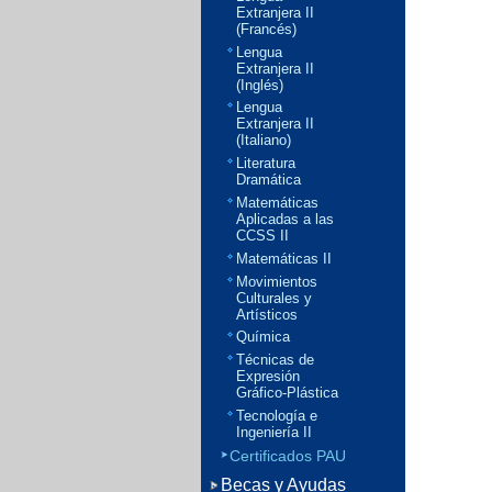
Extranjera II
(Francés)
Lengua
Extranjera II
(Inglés)
Lengua
Extranjera II
(Italiano)
Literatura
Dramática
Matemáticas
Aplicadas a las
CCSS II
Matemáticas II
Movimientos
Culturales y
Artísticos
Química
Técnicas de
Expresión
Gráfico-Plástica
Tecnología e
Ingeniería II
Certificados PAU
Becas y Ayudas