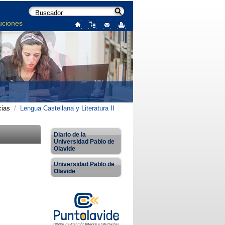
uciones
ias
/
Lengua Castellana y Literatura II
Diario de la
Universidad Pablo de
Olavide
Universidad Pablo de
Olavide