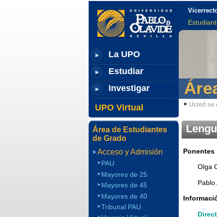
Vicerrect
Estudian
La UPO
Estudiar
Áre
Investigar
Usted se 
UPO Virtual
Lengua
Área de Estudiantes
de Grado
Ponentes
Acceso y Admisión
PAU
Olga 
Mayores de 25
Pablo 
Mayores de 45
Mayores de 40
Informació
Tribunal PAU
Direc