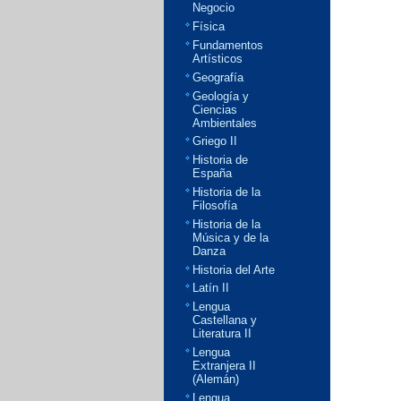
Negocio
Física
Fundamentos
Artísticos
Geografía
Geología y
Ciencias
Ambientales
Griego II
Historia de
España
Historia de la
Filosofía
Historia de la
Música y de la
Danza
Historia del Arte
Latín II
Lengua
Castellana y
Literatura II
Lengua
Extranjera II
(Alemán)
Lengua