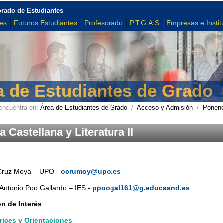
orado de Estudiantes
tes
Futuros Estudiantes
Profesorado
P.T.G.A.S
Empresas e Instit
a de Estudiantes de Grado
encuentra en:
Área de Estudiantes de Grado
/
Acceso y Admisión
/
Ponenc
 Castellana y Literatura II
Cruz Moya – UPO -
ocrumoy@upo.es
Antonio Poo Gallardo – IES -
ppoogal161@g.educaand.es
n de Interés
trices y Orientaciones