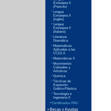
Extranjera II
(Francés)
Lengua
Extranjera II
(Inglés)
Lengua
Extranjera II
(Italiano)
Literatura
Dramática
Matemáticas
Aplicadas a las
CCSS II
Matemáticas II
Movimientos
Culturales y
Artísticos
Química
Técnicas de
Expresión
Gráfico-Plástica
Tecnología e
Ingeniería II
Certificados PAU
Becas y Ayudas