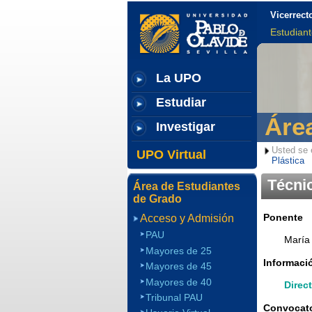
Vicerrect
Estudian
La UPO
Estudiar
Áre
Investigar
Usted se 
UPO Virtual
Plástica
Técni
Área de Estudiantes
de Grado
Ponente
Acceso y Admisión
PAU
María
Mayores de 25
Informació
Mayores de 45
Mayores de 40
Direc
Tribunal PAU
Convocato