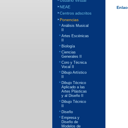
Usuario Virtual
NEAE
Enlac
Centros adscritos
Ponencias
Análisis Musical
II
Artes Escénicas
II
Biología
Ciencias
Generales II
Coro y Técnica
Vocal II
Dibujo Artístico
II
Dibujo Técnico
Aplicado a las
Artes Plásticas
y al Diseño II
Dibujo Técnico
II
Diseño
Empresa y
Diseño de
Modelos de