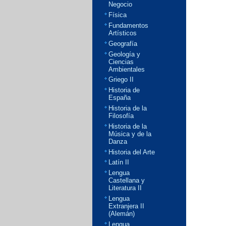
Negocio
Física
Fundamentos
Artísticos
Geografía
Geología y
Ciencias
Ambientales
Griego II
Historia de
España
Historia de la
Filosofía
Historia de la
Música y de la
Danza
Historia del Arte
Latín II
Lengua
Castellana y
Literatura II
Lengua
Extranjera II
(Alemán)
Lengua