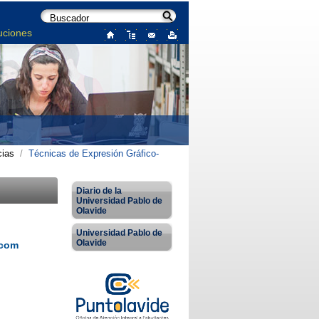
uciones
ias
/
Técnicas de Expresión Gráfico-
Diario de la
Universidad Pablo de
Olavide
Universidad Pablo de
Olavide
.com