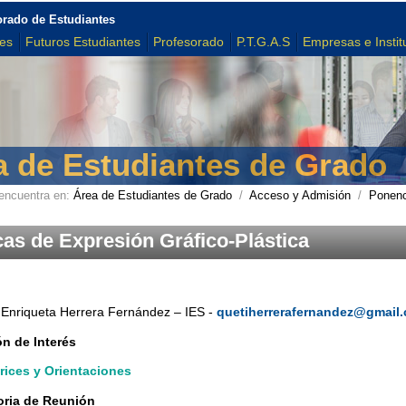
orado de Estudiantes
tes
Futuros Estudiantes
Profesorado
P.T.G.A.S
Empresas e Instit
a de Estudiantes de Grado
encuentra en:
Área de Estudiantes de Grado
/
Acceso y Admisión
/
Ponenc
cas de Expresión Gráfico-Plástica
 Enriqueta Herrera Fernández – IES -
quetiherrerafernandez@gmail
n de Interés
trices y Orientaciones
ria de Reunión