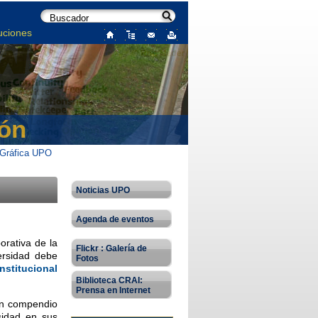
uciones
ón
Gráfica UPO
Noticias UPO
Agenda de eventos
rativa de la
Flickr : Galería de
ersidad debe
Fotos
nstitucional
Biblioteca CRAI:
Prensa en Internet
n compendio
sidad en sus