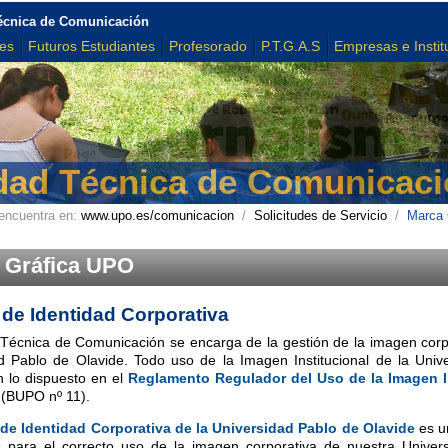
écnica de Comunicación
tes
Futuros Estudiantes
Profesorado
P.T.G.A.S
Empresas e Instit
dad Técnica de Comunicaci
encuentra en:
www.upo.es/comunicacion
/
Solicitudes de Servicio
/
Marca 
 Gráfica UPO
de Identidad Corporativa
Técnica de Comunicación se encarga de la gestión de la imagen corpo
d Pablo de Olavide. Todo uso de la Imagen Institucional de la Univ
n lo dispuesto en el
Reglamento Regulador del Uso de la Imagen I
(BUPO nº 11).
de Identidad Corporativa de la Universidad Pablo de Olavide
es u
 para el correcto uso de la imagen corporativa de nuestra Univer