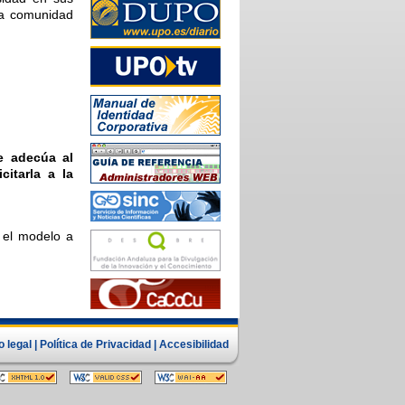
 la comunidad
e adecúa al
citarla a la
s el modelo a
o legal
|
Política de Privacidad
|
Accesibilidad