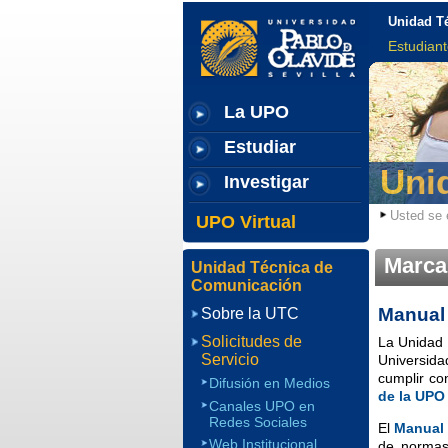
Unidad T
Estudian
La UPO
Estudiar
Uni
Investigar
Usted se 
UPO Virtual
Marca
Unidad Técnica de
Comunicación
Manual 
Sobre la UTC
Solicitudes de
La Unidad 
Servicio
Universida
cumplir co
Difusión en Medios
de la UPO
Canales UPO en
Redes Sociales
El
Manual 
Web Institucional
de normas