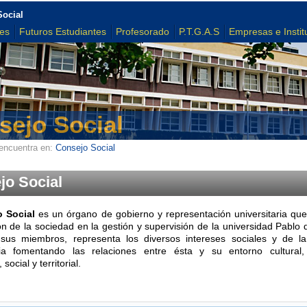
Social
tes
Futuros Estudiantes
Profesorado
P.T.G.A.S
Empresas e Instit
sejo Social
encuentra en:
Consejo Social
jo Social
 Social
es un órgano de gobierno y representación universitaria que
ón de la sociedad en la gestión y supervisión de la universidad Pablo 
 sus miembros, representa los diversos intereses sociales y de 
ria
fomentando las relaciones entre ésta y su entorno cultural, 
social y territorial.