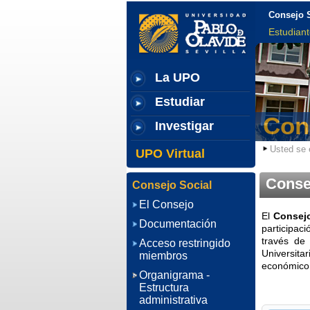
Consejo 
Estudian
La UPO
Estudiar
Con
Investigar
Usted se 
UPO Virtual
Conse
Consejo Social
El Consejo
El
Consejo
Documentación
participaci
través de
Acceso restringido
Universita
miembros
económico, 
Organigrama -
Estructura
administrativa