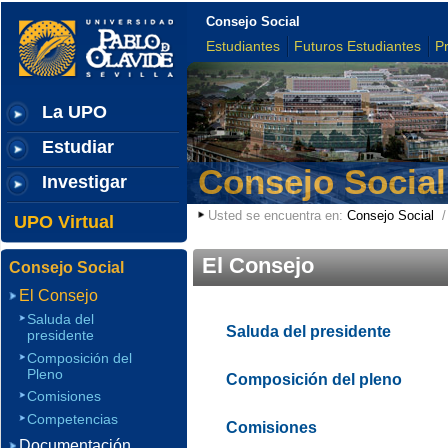
Consejo Social
Estudiantes
Futuros Estudiantes
P
La UPO
Estudiar
Consejo Social
Investigar
Usted se encuentra en:
Consejo Social
UPO Virtual
El Consejo
Consejo Social
El Consejo
Saluda del
Saluda del presidente
presidente
Composición del
Pleno
Composición del pleno
Comisiones
Competencias
Comisiones
Documentación