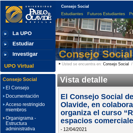
Consejo Social
Estudiantes
Futuros Estudiantes
P
La UPO
Estudiar
Consejo Social
Investigar
Usted se encuentra en:
Consejo Social
UPO Virtual
Vista detalle
Consejo Social
El Consejo
El Consejo Social de
Documentación
Olavide, en colabora
Acceso restringido
miembros
organiza el curso “R
Organigrama -
espacios comercial
Estructura
administrativa
- 12/04/2021