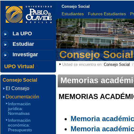
Consejo Social
Estudiantes
Futuros Estudiantes
P
La UPO
Estudiar
Consejo Social
Investigar
Usted se encuentra en:
Consejo Social
UPO Virtual
Memorias académi
Consejo Social
El Consejo
MEMORIAS ACADÉMI
Documentación
Información
jurídica:
Normativas
Memoria académic
Información
económica:
Memoria académic
Presupuesto