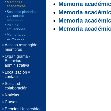
Memorias
Memoria académic
académicas
Memoria académic
Sesiones plenarias
y acuerdos
Memoria académic
adoptados
Plan de
Memoria académic
actuaciones
Memoria de
actividades
Acceso restringido
miembros
Organigrama -
Estructura
administrativa
Localización y
contacto
Solicitud
colaboración
Noticias
Cursos
Premios Universidad,