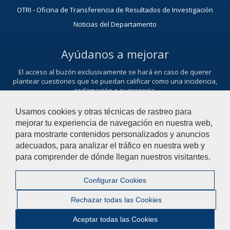
OTRI - Oficina de Transferencia de Resultados de Investigación
Noticias del Departamento
Ayúdanos a mejorar
El acceso al buzón exclusivamente se hará en caso de querer
plantear cuestiones que se puedan calificar como una incidencia,
reclamación o sugerencia.
Contacta con nosotros
Usamos cookies y otras técnicas de rastreo para
mejorar tu experiencia de navegación en nuestra web,
para mostrarte contenidos personalizados y anuncios
adecuados, para analizar el tráfico en nuestra web y
© 2021 Universidad Pablo de Olavide - Departamento de Sistema
para comprender de dónde llegan nuestros visitantes.
Físicos, Químicos y Naturales
Configurar Cookies
Contactar
|
Aviso Legal
|
Mapa web
|
Rechazar todas las Cookies
Configurar cookies
Aceptar todas las Cookies