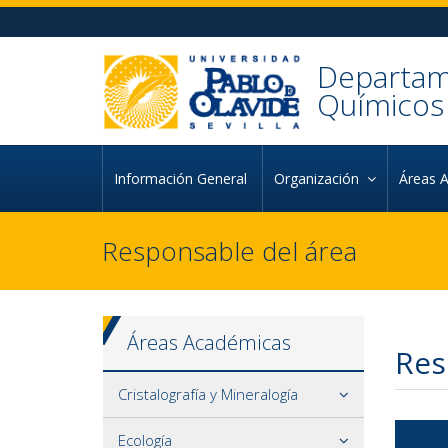
Ir al contenido principal de la página (alt + s)
Ir a la cabecera de la página (alt + c)
Ir al pie de la página (alt + p)
Ir al menú principal (alt + u)
Departame
Químicos 
Información General
Organización
Áreas 
Responsable del área
Áreas Académicas
Res
Cristalografía y Mineralogía
Ecología