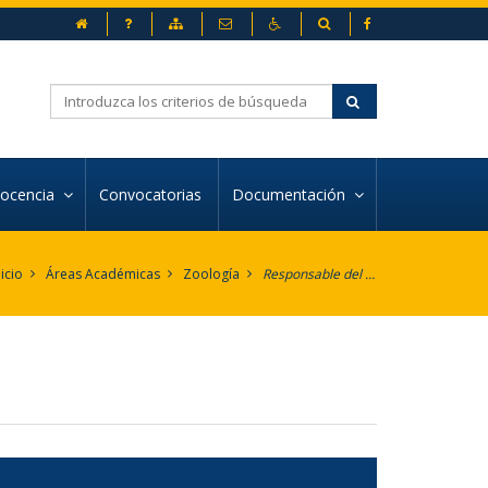
inicio
Preguntas frecuentes
Mapa web
Contacto
Accesibilidad
Buscador
Buscar
ocencia
Convocatorias
Documentación
nicio
Áreas Académicas
Zoología
Responsable del área