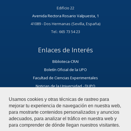
Edificio 22
Avenida Rectora Rosario Valpuesta, 1
41089 - Dos Hermanas (Sevilla, España)
Tel.: 665 73 54 23
Enlaces de Interés
Biblioteca-CRAI
Boletín Oficial de la UPO
Facultad de Ciencias Experimentales
Noticias de la Universidad - DUPO
ORIC - Oficina de Relaciones Internacionales y Cooperación
Usamos cookies y otras técnicas de rastreo para
OTRI - Oficina de Transferencia de Resultados de Investigación
mejorar tu experiencia de navegación en nuestra web,
para mostrarte contenidos personalizados y anuncios
Noticias del Departamento
adecuados, para analizar el tráfico en nuestra web y
para comprender de dónde llegan nuestros visitantes.
Ayúdanos a mejorar