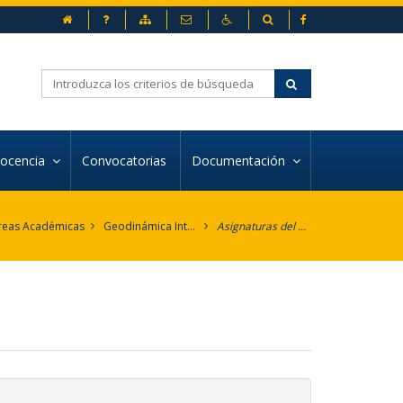
inicio
Preguntas frecuentes
Mapa web
Contacto
Accesibilidad
Buscador
Buscar
ocencia
Convocatorias
Documentación
reas Académicas
Geodinámica Interna
Asignaturas del área