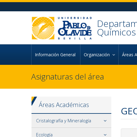
Ir al contenido principal de la página (alt + s)
Ir a la cabecera de la página (alt + c)
Ir al pie de la página (alt + p)
Ir al menú principal (alt + u)
Departame
Químicos 
Información General
Organización
Áreas 
Asignaturas del área
Áreas Académicas
GE
Cristalografía y Mineralogía
Ecología