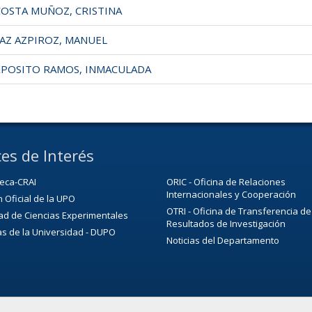
OSTA MUÑOZ, CRISTINA
AZ AZPIROZ, MANUEL
POSITO RAMOS, INMACULADA
es de Interés
teca-CRAI
ORIC - Oficina de Relaciones
Internacionales y Cooperación
n Oficial de la UPO
OTRI - Oficina de Transferencia de
ad de Ciencias Experimentales
Resultados de Investigación
as de la Universidad - DUPO
Noticias del Departamento