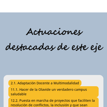
Actuaciones
destacadas de este eje
2.1. Adaptación Docente a Multimodalidad
11.1. Hacer de la Olavide un verdadero campus
saludable
12.2. Puesta en marcha de proyectos que faciliten la
resolución de conflictos, la inclusión y que sean