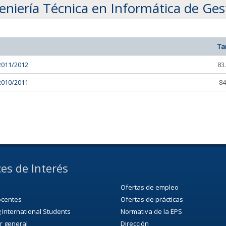
eniería Técnica en Informática de Ges
Ta
2011/2012
83
2010/2011
84
es de Interés
Ofertas de empleo
ocentes
Ofertas de prácticas
 International Students
Normativa de la EPS
r general
Dirección