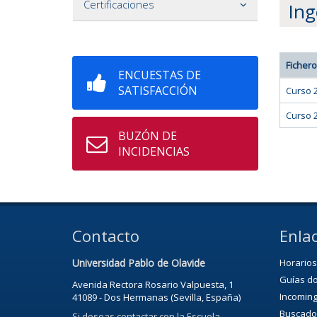
Certificaciones
Ing
Fichero
ENCUESTAS DE
SATISFACCIÓN
Curso 
Curso 
BUZÓN DE
INCIDENCIAS
Contacto
Enlac
Universidad Pablo de Olavide
Horarios
Guías d
Avenida Rectora Rosario Valpuesta, 1
Incoming
41089 - Dos Hermanas (Sevilla, España)
Buscado
Si deseas contactar con la Escuela