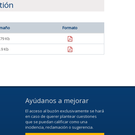
tión
maño
Formato
pdf
.79 Kb
pdf
.9 Kb
Ayúdanos a mejorar
El acceso al buzón exclusivamente se hará
en caso de querer plantear cuestiones
que se puedan calificar como una
incidencia, reclamación o sugerencia.