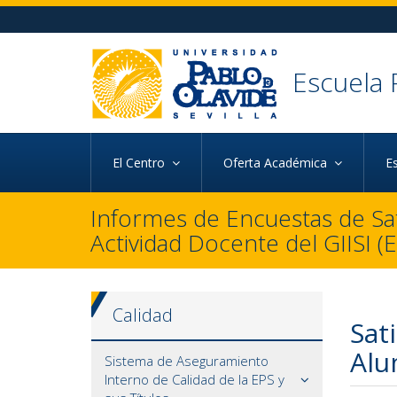
Ir al contenido principal de la página (alt + s)
Ir a la cabecera de la página (alt + c)
Ir al pie de la página (alt + p)
Ir al menú principal (alt + u)
Escuela 
El Centro
Oferta Académica
E
Informes de Encuestas de Sat
Actividad Docente del GIISI (
Calidad
Sat
Al
Sistema de Aseguramiento
Interno de Calidad de la EPS y