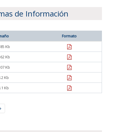
emas de Información
maño
Formato
pdf
.85 Kb
pdf
.62 Kb
pdf
.07 Kb
pdf
.2 Kb
pdf
.1 Kb