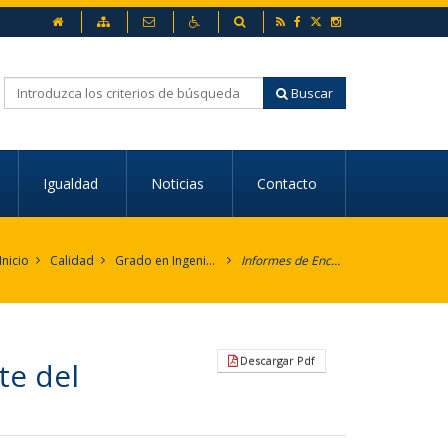
inicio
Mapa web
Contacto
Accesibilidad
Buscador
RSS
Facebook
Twitter
Instagram
Buscar
Igualdad
Noticias
Contacto
Inicio
Calidad
Grado en Ingeniería Informática en Sistemas de Información
Informes de Encuestas de Satisfacción con la Actividad Docente del GIISI (Estudiantes)
Descargar Pdf
te del