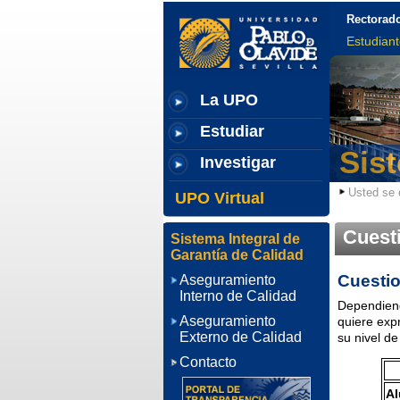
Rectorad
Estudian
La UPO
Estudiar
Sist
Investigar
Usted se 
UPO Virtual
Cuesti
Sistema Integral de
Garantía de Calidad
Cuestio
Aseguramiento
Interno de Calidad
Dependiend
Aseguramiento
quiere exp
Externo de Calidad
su nivel de
Contacto
A