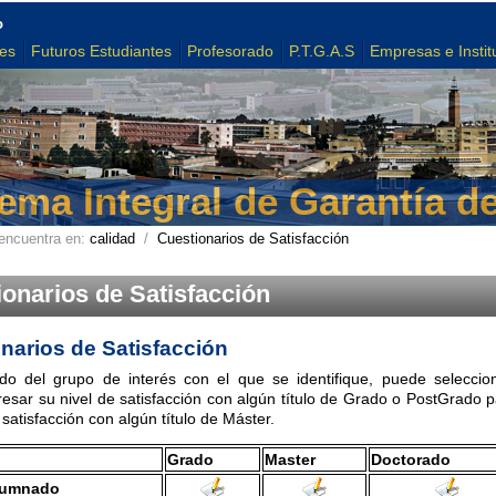
o
tes
Futuros Estudiantes
Profesorado
P.T.G.A.S
Empresas e Instit
ema Integral de Garantía d
encuentra en:
calidad
/
Cuestionarios de Satisfacción
onarios de Satisfacción
narios de Satisfacción
o del grupo de interés con el que se identifique, puede seleccio
resar su nivel de satisfacción con algún título de Grado o PostGrado 
 satisfacción con algún título de Máster.
Grado
Master
Doctorado
lumnado