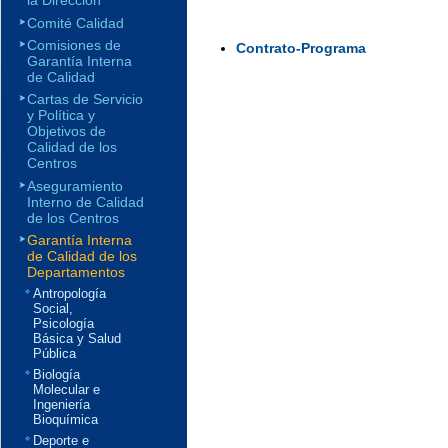
la Dirección
Comité Calidad
Comisiones de
Contrato-Programa
Garantía Interna
de Calidad
Cartas de Servicio
y Política y
Objetivos de
Calidad de los
Centros
Aseguramiento
Interno de Calidad
de los Centros
Garantía Interna
de Calidad de los
Departamentos
Antropología
Social,
Psicología
Básica y Salud
Pública
Biología
Molecular e
Ingeniería
Bioquímica
Deporte e