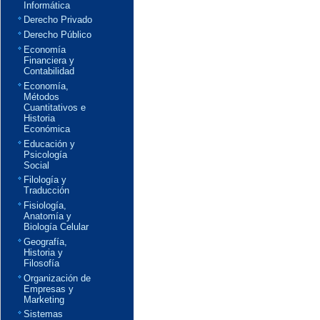
Informática
Derecho Privado
Derecho Público
Economía
Financiera y
Contabilidad
Economía,
Métodos
Cuantitativos e
Historia
Económica
Educación y
Psicología
Social
Filología y
Traducción
Fisiología,
Anatomía y
Biología Celular
Geografía,
Historia y
Filosofía
Organización de
Empresas y
Marketing
Sistemas