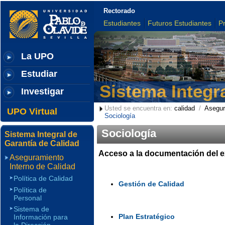
Rectorado
Estudiantes
Futuros Estudiantes
P
La UPO
Estudiar
Sistema Integr
Investigar
Usted se encuentra en:
calidad
/
Asegur
UPO Virtual
Sociología
Sociología
Sistema Integral de
Garantía de Calidad
Acceso a la documentación del e
Aseguramiento
Interno de Calidad
Política de Calidad
Gestión de Calidad
Política de
Personal
Sistema de
Plan Estratégico
Información para