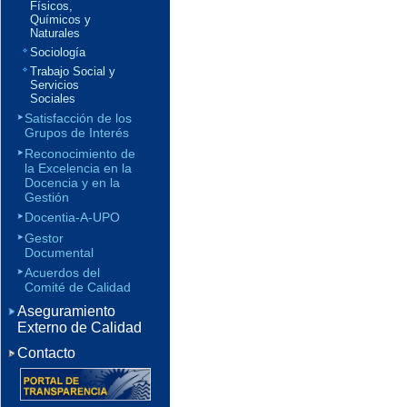
Físicos,
Químicos y
Naturales
Sociología
Trabajo Social y
Servicios
Sociales
Satisfacción de los
Grupos de Interés
Reconocimiento de
la Excelencia en la
Docencia y en la
Gestión
Docentia-A-UPO
Gestor
Documental
Acuerdos del
Comité de Calidad
Aseguramiento
Externo de Calidad
Contacto