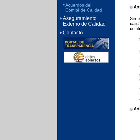
Acuerdos del
Art
Comité de Calidad
Aseguramiento
Sin p
calid
Externo de Calidad
certi
Contacto
Art