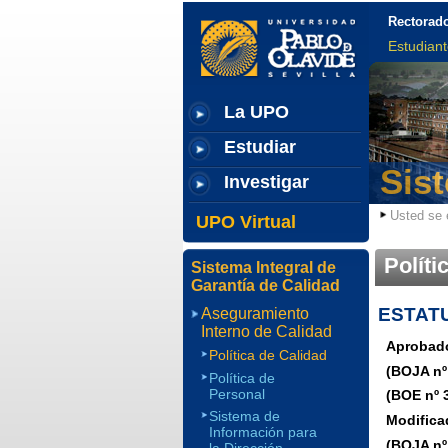
Rectorad
Estudian
La UPO
Estudiar
Sist
Investigar
Usted se 
UPO Virtual
Políti
Sistema Integral de
Garantía de Calidad
ESTATU
Aseguramiento
Interno de Calidad
Aprobado
Política de Calidad
(BOJA nº 
Política de
Personal
(BOE nº 
Sistema de
Modifica
Información para
(BOJA nº