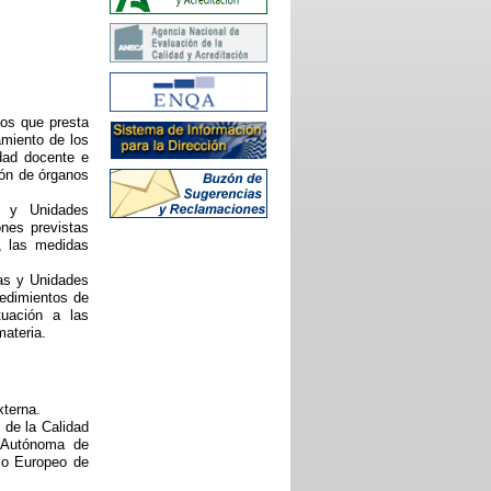
cios que presta
amiento de los
idad docente e
ión de órganos
s y Unidades
ones previstas
, las medidas
as y Unidades
cedimientos de
tuación a las
materia.
xterna.
 de la Calidad
d Autónoma de
cio Europeo de