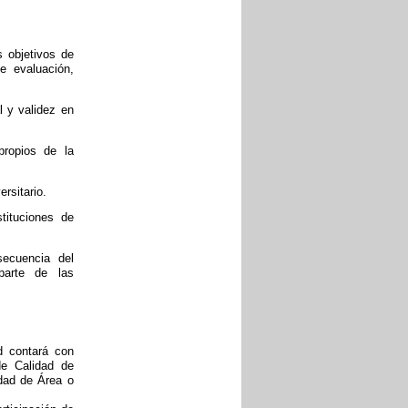
s objetivos de
e evaluación,
l y validez en
propios de la
rsitario.
tituciones de
secuencia del
parte de las
d contará con
e Calidad de
dad de Área o