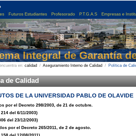
o
tes
Futuros Estudiantes
Profesorado
P.T.G.A.S
Empresas e Instit
ema Integral de Garantía d
encuentra en:
calidad
/
Aseguramiento Interno de Calidad
/
Política de Cal
ca de Calidad
TOS DE LA UNIVERSIDAD PABLO DE OLAVIDE
s por el Decreto 298/2003, de 21 de octubre.
214 del 6/11/2003)
306 del 23/12/2003)
dos por el Decreto 265/2011, de 2 de agosto.
 158 del 12/08/2011)