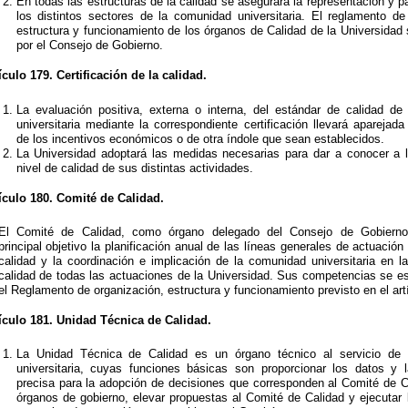
En todas las estructuras de la calidad se asegurará la representación y pa
los distintos sectores de la comunidad universitaria. El reglamento de
estructura y funcionamiento de los órganos de Calidad de la Universidad
por el Consejo de Gobierno.
ículo 179. Certificación de la calidad.
La evaluación positiva, externa o interna, del estándar de calidad de
universitaria mediante la correspondiente certificación llevará aparejada
de los incentivos económicos o de otra índole que sean establecidos.
La Universidad adoptará las medidas necesarias para dar a conocer a l
nivel de calidad de sus distintas actividades.
ículo 180. Comité de Calidad.
El Comité de Calidad, como órgano delegado del Consejo de Gobierno
principal objetivo la planificación anual de las líneas generales de actuación
calidad y la coordinación e implicación de la comunidad universitaria en l
calidad de todas las actuaciones de la Universidad. Sus competencias se e
el Reglamento de organización, estructura y funcionamiento previsto en el art
ículo 181. Unidad Técnica de Calidad.
La Unidad Técnica de Calidad es un órgano técnico al servicio de
universitaria, cuyas funciones básicas son proporcionar los datos y l
precisa para la adopción de decisiones que corresponden al Comité de C
órganos de gobierno, elevar propuestas al Comité de Calidad y ejecutar l