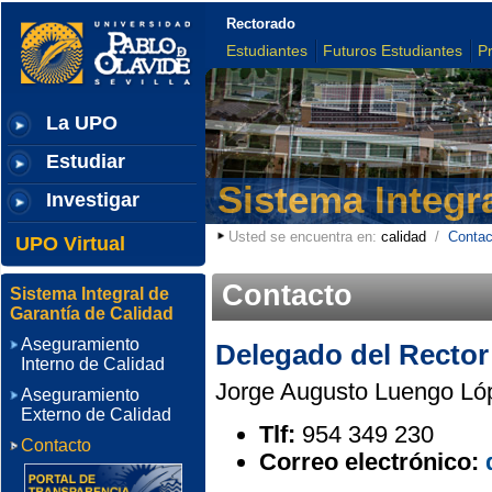
Rectorado
Estudiantes
Futuros Estudiantes
P
La UPO
Estudiar
Sistema Integr
Investigar
Usted se encuentra en:
calidad
/
Contac
UPO Virtual
Contacto
Sistema Integral de
Garantía de Calidad
Aseguramiento
Delegado del Rector 
Interno de Calidad
Jorge Augusto Luengo Ló
Aseguramiento
Externo de Calidad
Tlf:
954 349 230
Contacto
Correo electrónico: