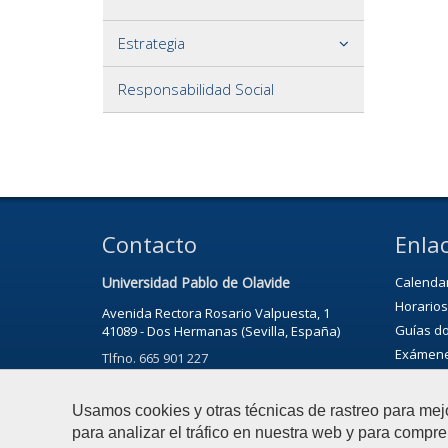
Estrategia
Responsabilidad Social
Contacto
Enlac
Universidad Pablo de Olavide
Calenda
Horarios
Avenida Rectora Rosario Valpuesta, 1
Guías d
41089 - Dos Hermanas (Sevilla, España)
Exámen
Tlfno. 665 901 227
Noticias
Agenda
Usamos cookies y otras técnicas de rastreo para mej
para analizar el tráfico en nuestra web y para compre