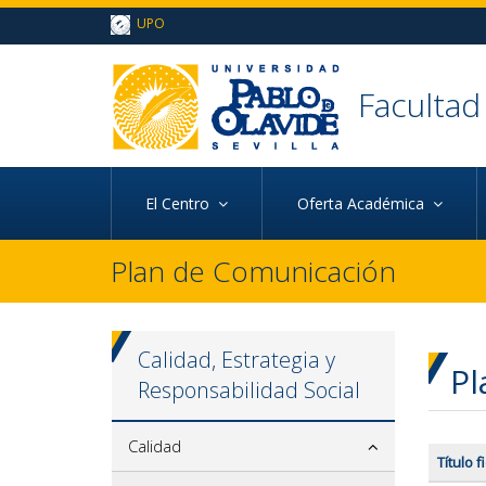
Ir al contenido principal de la página (alt + s)
UPO
Ir a la cabecera de la página (alt + c)
Ir al pie de la página (alt + p)
Ir al menú principal (alt + u)
Facultad
El Centro
Oferta Académica
Plan de Comunicación
Calidad, Estrategia y
Pl
Responsabilidad Social
Calidad
Título f