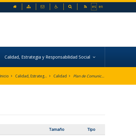
inicio
Mapa web
Contacto
Accesibilidad
Buscador
es
en
Calidad, Estrategia y Responsabilidad Social
Inicio
Calidad, Estrategia y Responsabilidad Social
Calidad
Plan de Comunicación
Tamaño
Tipo