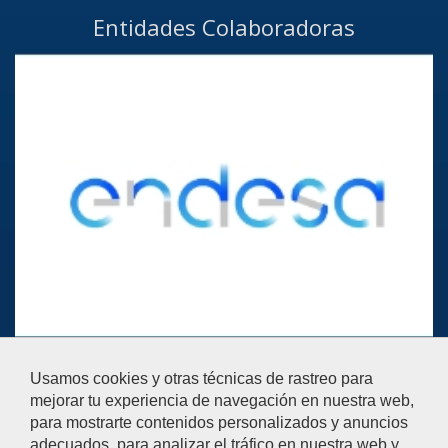
Entidades Colaboradoras
Ayúdanos a mejorar
Usamos cookies y otras técnicas de rastreo para
El acceso al buzón exclusivamente se hará en caso de querer
mejorar tu experiencia de navegación en nuestra web,
plantear cuestiones que se puedan calificar como una incidencia,
para mostrarte contenidos personalizados y anuncios
reclamación o sugerencia.
adecuados, para analizar el tráfico en nuestra web y