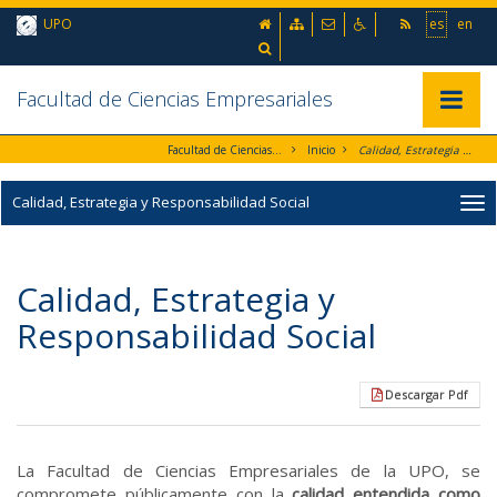
Ir al contenido principal de la página (alt + s)
inicio
Mapa web
Contacto
Accesibilidad
UPO
es
en
Ir a la cabecera de la página (alt + c)
Ir al pie de la página (alt + p)
Buscador
Ir al menú principal (alt + u)
Facultad de Ciencias Empresariales
Mostrar/
Facultad de Ciencias Empresariales
Inicio
Calidad, Estrategia y Responsabilidad Social
Calidad, Estrategia y Responsabilidad Social
Calidad, Estrategia y
Responsabilidad Social
Descargar Pdf
La Facultad de Ciencias Empresariales de la UPO, se
compromete públicamente con la
calidad entendida como